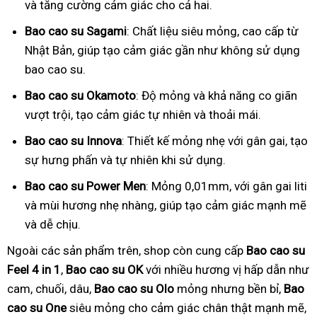
và tăng cường cảm giác cho cả hai.
Bao cao su Sagami
: Chất liệu siêu mỏng, cao cấp từ
Nhật Bản, giúp tạo cảm giác gần như không sử dụng
bao cao su.
Bao cao su Okamoto
: Độ mỏng và khả năng co giãn
vượt trội, tạo cảm giác tự nhiên và thoải mái.
Bao cao su Innova
: Thiết kế mỏng nhẹ với gân gai, tạo
sự hưng phấn và tự nhiên khi sử dụng.
Bao cao su Power Men
: Mỏng 0,01mm, với gân gai liti
và mùi hương nhẹ nhàng, giúp tạo cảm giác mạnh mẽ
và dễ chịu.
Ngoài các sản phẩm trên, shop còn cung cấp
Bao cao su
Feel 4 in 1
,
Bao cao su OK
với nhiều hương vị hấp dẫn như
cam, chuối, dâu,
Bao cao su Olo
mỏng nhưng bền bỉ,
Bao
cao su One
siêu mỏng cho cảm giác chân thật mạnh mẽ,