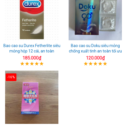
Bao cao su Durex Fetherlite siêu
Bao cao su Doku siêu mỏng
mỏng hộp 12 cái, an toàn
chống xuất tinh an toàn tối ưu
185.000₫
120.000₫
-16%