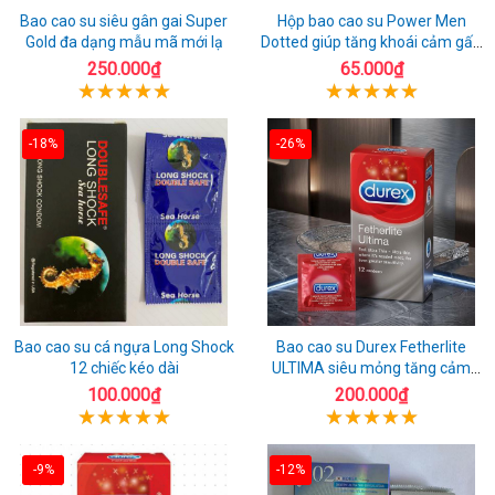
Bao cao su siêu gân gai Super
Hộp bao cao su Power Men
Gold đa dạng mẫu mã mới lạ
Dotted giúp tăng khoái cảm gấp
đôi
250.000₫
65.000₫
-18%
-26%
Bao cao su cá ngựa Long Shock
Bao cao su Durex Fetherlite
12 chiếc kéo dài
ULTIMA siêu mỏng tăng cảm
giác
100.000₫
200.000₫
-9%
-12%