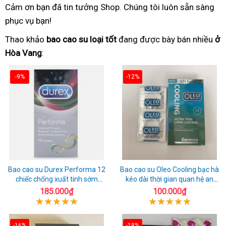
Cảm ơn bạn đã tin tưởng Shop. Chúng tôi luôn sẵn sàng
phục vụ bạn!
Thao khảo
bao cao su loại tốt
đang được bày bán nhiều
ở
Hòa Vang
:
-9%
-12%
Bao cao su Durex Performa 12
Bao cao su Oleo Cooling bạc hà
chiếc chống xuất tinh sớm
kéo dài thời gian quan hệ an
chuẩn Thái Lan
toàn
185.000₫
100.000₫
-16%
-18%