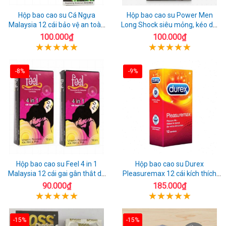
Hộp bao cao su Cá Ngựa
Hộp bao cao su Power Men
Malaysia 12 cái bảo vệ an toàn
Long Shock siêu mỏng, kéo dài
tuyệt đối
quan hệ thoải mái
100.000₫
100.000₫
-8%
-9%
Hộp bao cao su Feel 4 in 1
Hộp bao cao su Durex
Malaysia 12 cái gai gân thắt dễ
Pleasuremax 12 cái kích thích
sử dụng
tăng khoái cảm
90.000₫
185.000₫
-15%
-15%