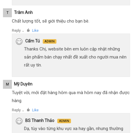
Trâm Anh
T
Chất lượng tốt, sẽ giới thiệu cho bạn bè.
Reply
Like
●
Cẩm Tú
ADMIN
Thanks Chị, website bên em luôn cập nhật những
sản phẩm bán chạy nhất đề xuất cho người mua nên
rất uy tín.
Mỹ Duyên
M
Tuyệt vời, mới đặt hàng hôm qua mà hôm nay đã nhận được
hàng.
Reply
Like
●
BS Thanh Thảo
ADMIN
Dạ, tùy vào từng khu vực xa hay gần, nhưng thường