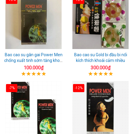
Bao cao su gân gai Power Men
Bao cao su Gold bi đầu bi nổi
chống xuất tinh sớm tăng khoái
kích thích khoái cảm nhiều
cảm
100.000₫
300.000₫
-7%
-12%