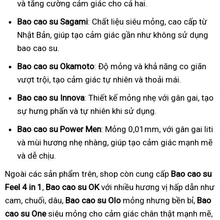
và tăng cường cảm giác cho cả hai.
Bao cao su Sagami
: Chất liệu siêu mỏng, cao cấp từ
Nhật Bản, giúp tạo cảm giác gần như không sử dụng
bao cao su.
Bao cao su Okamoto
: Độ mỏng và khả năng co giãn
vượt trội, tạo cảm giác tự nhiên và thoải mái.
Bao cao su Innova
: Thiết kế mỏng nhẹ với gân gai, tạo
sự hưng phấn và tự nhiên khi sử dụng.
Bao cao su Power Men
: Mỏng 0,01mm, với gân gai liti
và mùi hương nhẹ nhàng, giúp tạo cảm giác mạnh mẽ
và dễ chịu.
Ngoài các sản phẩm trên, shop còn cung cấp
Bao cao su
Feel 4 in 1
,
Bao cao su OK
với nhiều hương vị hấp dẫn như
cam, chuối, dâu,
Bao cao su Olo
mỏng nhưng bền bỉ,
Bao
cao su One
siêu mỏng cho cảm giác chân thật mạnh mẽ,