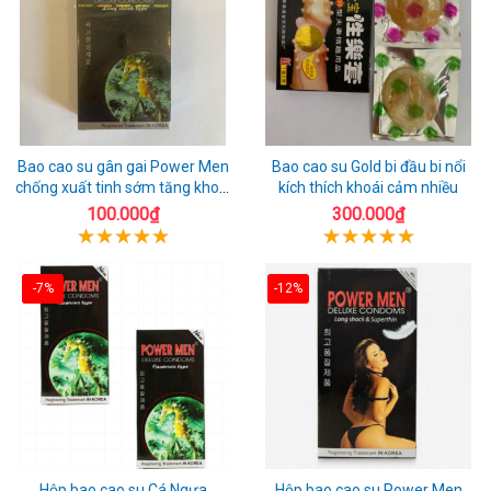
Bao cao su gân gai Power Men
Bao cao su Gold bi đầu bi nổi
chống xuất tinh sớm tăng khoái
kích thích khoái cảm nhiều
cảm
100.000₫
300.000₫
-7%
-12%
Hộp bao cao su Cá Ngựa
Hộp bao cao su Power Men