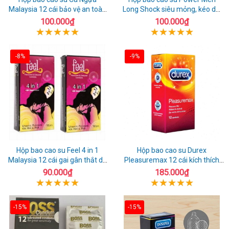
Malaysia 12 cái bảo vệ an toàn
Long Shock siêu mỏng, kéo dài
tuyệt đối
quan hệ thoải mái
100.000₫
100.000₫
-8%
-9%
Hộp bao cao su Feel 4 in 1
Hộp bao cao su Durex
Malaysia 12 cái gai gân thắt dễ
Pleasuremax 12 cái kích thích
sử dụng
tăng khoái cảm
90.000₫
185.000₫
-15%
-15%