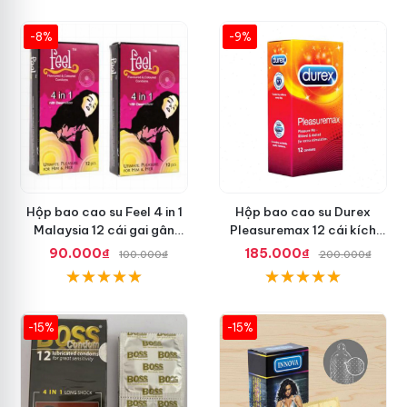
-8%
-9%
Hộp bao cao su Feel 4 in 1
Hộp bao cao su Durex
Malaysia 12 cái gai gân
Pleasuremax 12 cái kích
thắt dễ sử dụng
thích tăng khoái cảm
90.000₫
185.000₫
100.000₫
200.000₫
-15%
-15%