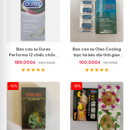
Bao cao su Durex
Bao cao su Oleo Cooling
Performa 12 chiếc chống
bạc hà kéo dài thời gian
xuất tinh sớm chuẩn Thái
quan hệ an toàn
185.000₫
100.000₫
200.000₫
113.000₫
Lan
-16%
-18%