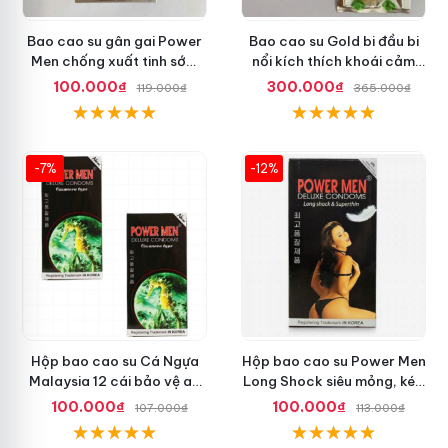
Bao cao su gân gai Power
Bao cao su Gold bi đầu bi
Men chống xuất tinh sớm
nổi kích thích khoái cảm
tăng khoái cảm
nhiều
100.000₫
300.000₫
119.000₫
365.000₫
-7%
-12%
Hộp bao cao su Cá Ngựa
Hộp bao cao su Power Men
Malaysia 12 cái bảo vệ an
Long Shock siêu mỏng, kéo
toàn tuyệt đối
dài quan hệ thoải mái
100.000₫
100.000₫
107.000₫
113.000₫