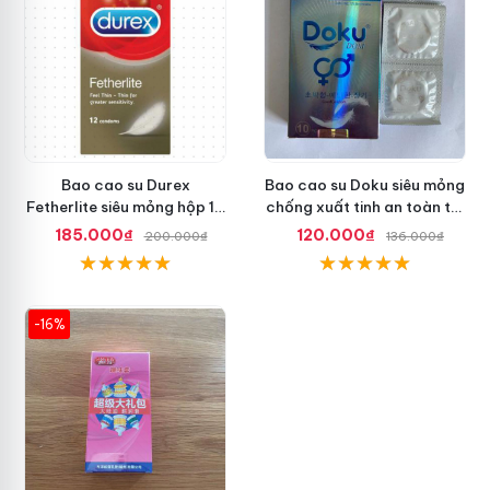
Bao cao su Durex
Bao cao su Doku siêu mỏng
Fetherlite siêu mỏng hộp 12
chống xuất tinh an toàn tối
cái, an toàn
ưu
185.000₫
120.000₫
200.000₫
136.000₫
-16%