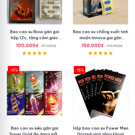
Bao cao su Boss gân gai
Bao cao su chống xuất tinh
hộp 12c, tăng cảm giác
muộn Innova gai gân
thăng hoa
Malaysia
100.000₫
150.000₫
117.000₫
176.000₫
-14%
-15%
Bao cao su siêu gân gai
Hộp bao cao su Power Men
Super Gold đa dạng mẫu
Dotted giúp tăng khoái