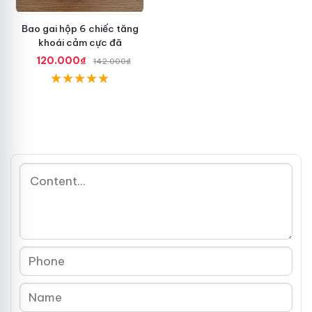
Bao gai hộp 6 chiếc tăng
khoái cảm cực đã
120.000₫
142.000₫