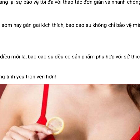
g lại sự bảo vệ tối đa với thao tác đơn giản và nhanh chón
h sớm hay gân gai kích thích, bao cao su không chỉ bảo vệ 
iều mới lạ, bao cao su đều có sản phẩm phù hợp với sở thíc
g tình yêu trọn vẹn hơn!