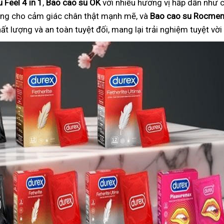
 Feel 4 in 1
,
Bao cao su OK
với nhiều hương vị hấp dẫn như c
ng cho cảm giác chân thật mạnh mẽ, và
Bao cao su Rocme
 lượng và an toàn tuyệt đối, mang lại trải nghiệm tuyệt vờ