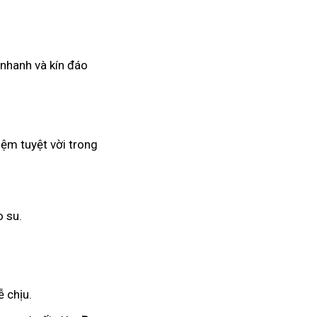
 nhanh và kín đáo
iệm tuyệt vời trong
o su.
 chịu.