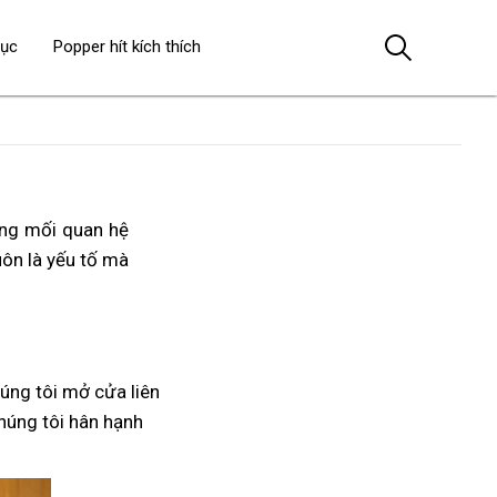
dục
Popper hít kích thích
ong mối quan hệ
luôn là yếu tố mà
úng tôi mở cửa liên
chúng tôi hân hạnh