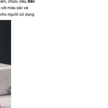
am, chuối, dâu,
Bao
n
với màu sắc và
i cho người sử dụng.