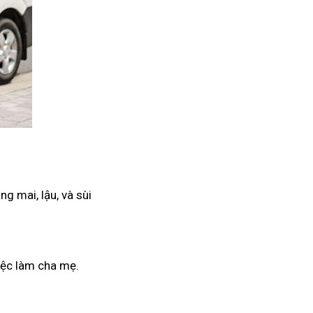
g mai, lậu, và sùi
iệc làm cha mẹ.