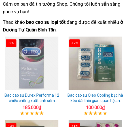
Cảm ơn bạn đã tin tưởng Shop. Chúng tôi luôn sẵn sàng
phục vụ bạn!
Thao khảo
bao cao su loại tốt
đang được đề xuất nhiều
ở
Dương Tự Quán Bình Tân
:
-9%
-12%
Bao cao su Durex Performa 12
Bao cao su Oleo Cooling bạc hà
chiếc chống xuất tinh sớm
kéo dài thời gian quan hệ an
chuẩn Thái Lan
toàn
185.000₫
100.000₫
-16%
-18%