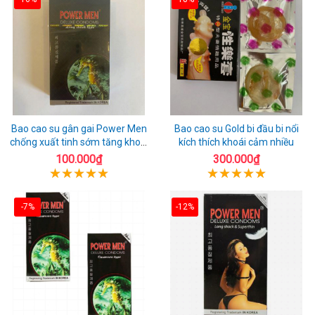
Bao cao su gân gai Power Men
Bao cao su Gold bi đầu bi nổi
chống xuất tinh sớm tăng khoái
kích thích khoái cảm nhiều
cảm
100.000₫
300.000₫
-7%
-12%