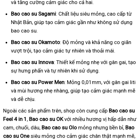
và tăng cường cảm giác cho cả hai.
Bao cao su Sagami
: Chất liệu siêu mỏng, cao cấp từ
Nhật Bản, giúp tạo cảm giác gần như không sử dụng
bao cao su.
Bao cao su Okamoto
: Độ mỏng và khả năng co giãn
vượt trội, tạo cảm giác tự nhiên và thoải mái.
Bao cao su Innova
: Thiết kế mỏng nhẹ với gân gai, tạo
sự hưng phấn và tự nhiên khi sử dụng.
Bao cao su Power Men
: Mỏng 0,01mm, với gân gai liti
và mùi hương nhẹ nhàng, giúp tạo cảm giác mạnh mẽ
và dễ chịu.
Ngoài các sản phẩm trên, shop còn cung cấp
Bao cao su
Feel 4 in 1
,
Bao cao su OK
với nhiều hương vị hấp dẫn như
cam, chuối, dâu,
Bao cao su Olo
mỏng nhưng bền bỉ,
Bao
cao su One
siêu mỏng cho cảm giác chân thật mạnh mẽ,