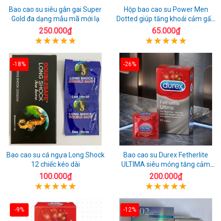
Bao cao su siêu gân gai Super
Hộp bao cao su Power Men
Gold đa dạng mẫu mã mới lạ
Dotted giúp tăng khoái cảm gấp
đôi
250.000₫
65.000₫
-18%
-26%
Bao cao su cá ngựa Long Shock
Bao cao su Durex Fetherlite
12 chiếc kéo dài
ULTIMA siêu mỏng tăng cảm
giác
100.000₫
200.000₫
-9%
-12%