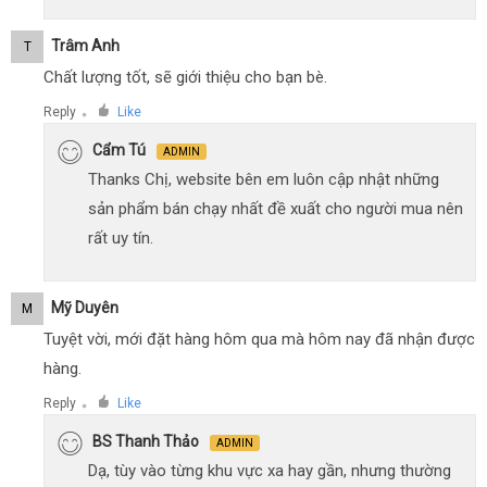
Trâm Anh
T
Chất lượng tốt, sẽ giới thiệu cho bạn bè.
Reply
Like
●
Cẩm Tú
ADMIN
Thanks Chị, website bên em luôn cập nhật những
sản phẩm bán chạy nhất đề xuất cho người mua nên
rất uy tín.
Mỹ Duyên
M
Tuyệt vời, mới đặt hàng hôm qua mà hôm nay đã nhận được
hàng.
Reply
Like
●
BS Thanh Thảo
ADMIN
Dạ, tùy vào từng khu vực xa hay gần, nhưng thường