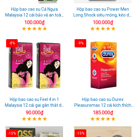
Hộp bao cao su Cá Ngựa
Hộp bao cao su Power Men
Malaysia 12 cái bảo vệ an toàn
Long Shock siêu mỏng, kéo dài
tuyệt đối
quan hệ thoải mái
100.000₫
100.000₫
-8%
-9%
Hộp bao cao su Feel 4 in 1
Hộp bao cao su Durex
Malaysia 12 cái gai gân thắt dễ
Pleasuremax 12 cái kích thích
sử dụng
tăng khoái cảm
90.000₫
185.000₫
-15%
-15%