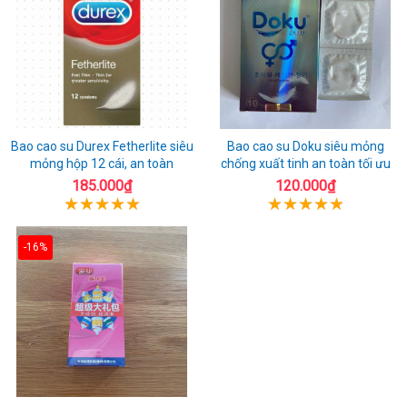
Bao cao su Durex Fetherlite siêu
Bao cao su Doku siêu mỏng
mỏng hộp 12 cái, an toàn
chống xuất tinh an toàn tối ưu
185.000₫
120.000₫
-16%