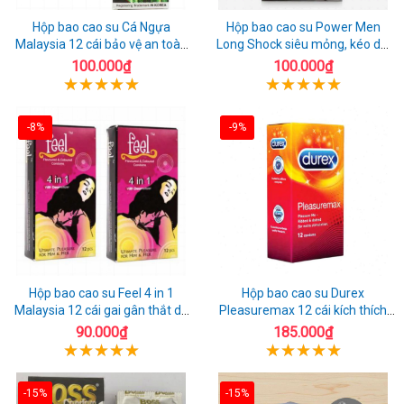
Hộp bao cao su Cá Ngựa
Hộp bao cao su Power Men
Malaysia 12 cái bảo vệ an toàn
Long Shock siêu mỏng, kéo dài
tuyệt đối
quan hệ thoải mái
100.000₫
100.000₫
-8%
-9%
Hộp bao cao su Feel 4 in 1
Hộp bao cao su Durex
Malaysia 12 cái gai gân thắt dễ
Pleasuremax 12 cái kích thích
sử dụng
tăng khoái cảm
90.000₫
185.000₫
-15%
-15%