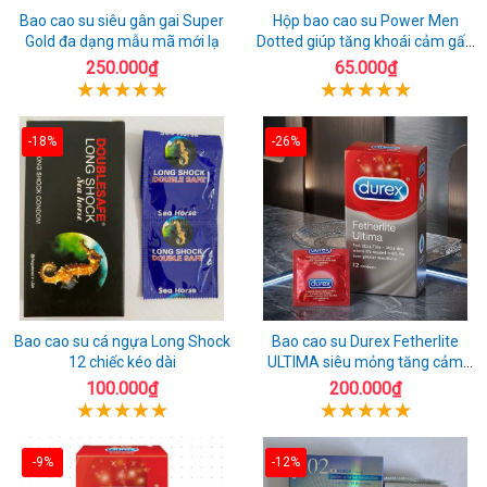
Bao cao su siêu gân gai Super
Hộp bao cao su Power Men
Gold đa dạng mẫu mã mới lạ
Dotted giúp tăng khoái cảm gấp
đôi
250.000₫
65.000₫
-18%
-26%
Bao cao su cá ngựa Long Shock
Bao cao su Durex Fetherlite
12 chiếc kéo dài
ULTIMA siêu mỏng tăng cảm
giác
100.000₫
200.000₫
-9%
-12%