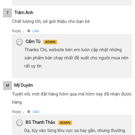
Trâm Anh
T
Chất lượng tốt, sẽ giới thiệu cho bạn bè.
Reply
Like
●
Cẩm Tú
ADMIN
Thanks Chị, website bên em luôn cập nhật những
sản phẩm bán chạy nhất đề xuất cho người mua nên
rất uy tín.
Mỹ Duyên
M
Tuyệt vời, mới đặt hàng hôm qua mà hôm nay đã nhận được
hàng.
Reply
Like
●
BS Thanh Thảo
ADMIN
Dạ, tùy vào từng khu vực xa hay gần, nhưng thường