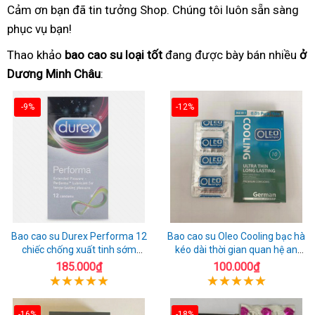
Cảm ơn bạn đã tin tưởng Shop. Chúng tôi luôn sẵn sàng
phục vụ bạn!
Thao khảo
bao cao su loại tốt
đang được bày bán nhiều
ở
Dương Minh Châu
:
-9%
-12%
Bao cao su Durex Performa 12
Bao cao su Oleo Cooling bạc hà
chiếc chống xuất tinh sớm
kéo dài thời gian quan hệ an
chuẩn Thái Lan
toàn
185.000₫
100.000₫
-16%
-18%