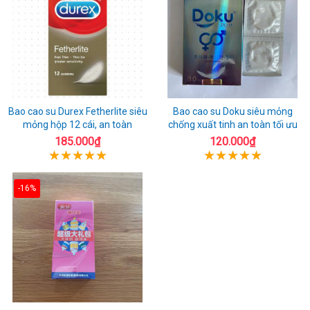
Bao cao su Durex Fetherlite siêu
Bao cao su Doku siêu mỏng
mỏng hộp 12 cái, an toàn
chống xuất tinh an toàn tối ưu
185.000₫
120.000₫
-16%