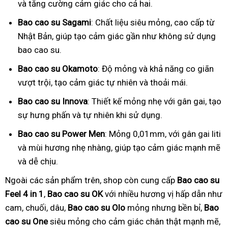
và tăng cường cảm giác cho cả hai.
Bao cao su Sagami
: Chất liệu siêu mỏng, cao cấp từ
Nhật Bản, giúp tạo cảm giác gần như không sử dụng
bao cao su.
Bao cao su Okamoto
: Độ mỏng và khả năng co giãn
vượt trội, tạo cảm giác tự nhiên và thoải mái.
Bao cao su Innova
: Thiết kế mỏng nhẹ với gân gai, tạo
sự hưng phấn và tự nhiên khi sử dụng.
Bao cao su Power Men
: Mỏng 0,01mm, với gân gai liti
và mùi hương nhẹ nhàng, giúp tạo cảm giác mạnh mẽ
và dễ chịu.
Ngoài các sản phẩm trên, shop còn cung cấp
Bao cao su
Feel 4 in 1
,
Bao cao su OK
với nhiều hương vị hấp dẫn như
cam, chuối, dâu,
Bao cao su Olo
mỏng nhưng bền bỉ,
Bao
cao su One
siêu mỏng cho cảm giác chân thật mạnh mẽ,