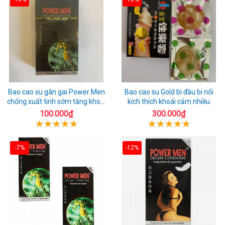
Bao cao su gân gai Power Men
Bao cao su Gold bi đầu bi nổi
chống xuất tinh sớm tăng khoái
kích thích khoái cảm nhiều
cảm
100.000₫
300.000₫
-7%
-12%