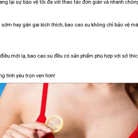
g lại sự bảo vệ tối đa với thao tác đơn giản và nhanh chón
h sớm hay gân gai kích thích, bao cao su không chỉ bảo vệ 
iều mới lạ, bao cao su đều có sản phẩm phù hợp với sở thíc
g tình yêu trọn vẹn hơn!