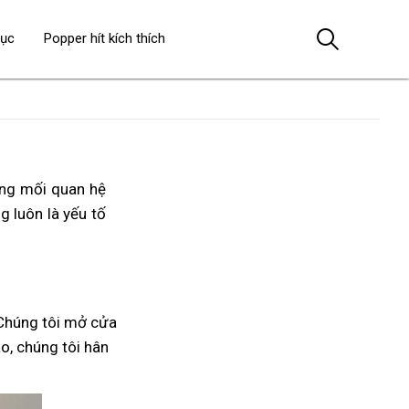
dục
Popper hít kích thích
ong mối quan hệ
ng luôn là yếu tố
Chúng tôi mở cửa
áo, chúng tôi hân