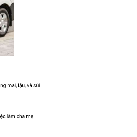
g mai, lậu, và sùi
iệc làm cha mẹ.