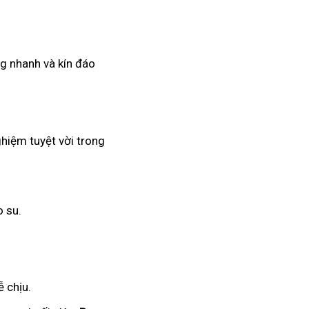
ng nhanh và kín đáo
ghiệm tuyệt vời trong
o su.
 chịu.