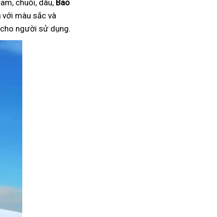
am, chuối, dâu,
Bao
n
với màu sắc và
i cho người sử dụng.