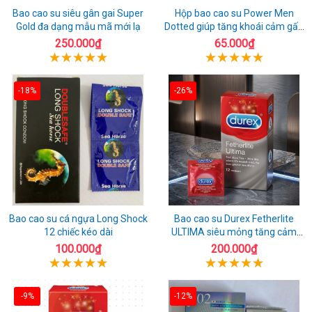
Bao cao su siêu gân gai Super
Hộp bao cao su Power Men
Gold đa dạng mẫu mã mới lạ
Dotted giúp tăng khoái cảm gấp
đôi
250.000₫
65.000₫
-18%
-26%
Bao cao su cá ngựa Long Shock
Bao cao su Durex Fetherlite
12 chiếc kéo dài
ULTIMA siêu mỏng tăng cảm
giác
100.000₫
200.000₫
-9%
-12%