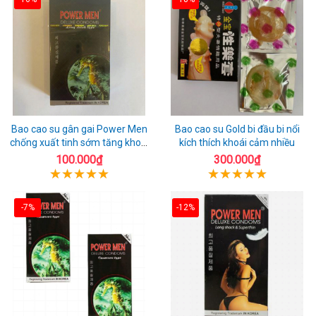
Bao cao su gân gai Power Men
Bao cao su Gold bi đầu bi nổi
chống xuất tinh sớm tăng khoái
kích thích khoái cảm nhiều
cảm
100.000₫
300.000₫
-7%
-12%