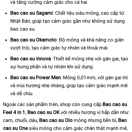
và tăng cường cảm giác cho cả hai.
Bao cao su Sagami
: Chất liệu siêu mỏng, cao cấp từ
Nhật Bản, giúp tạo cảm giác gần như không sử dụng
bao cao su.
Bao cao su Okamoto
: Độ mỏng và khả năng co giãn
vượt trội, tạo cảm giác tự nhiên và thoải mái.
Bao cao su Innova
: Thiết kế mỏng nhẹ với gân gai, tạo
sự hưng phấn và tự nhiên khi sử dụng.
Bao cao su Power Men
: Mỏng 0,01mm, với gân gai liti
và mùi hương nhẹ nhàng, giúp tạo cảm giác mạnh mẽ
và dễ chịu.
Ngoài các sản phẩm trên, shop còn cung cấp
Bao cao su
Feel 4 in 1
,
Bao cao su OK
với nhiều hương vị hấp dẫn như
cam, chuối, dâu,
Bao cao su Olo
mỏng nhưng bền bỉ,
Bao
cao su One
siêu mỏng cho cảm giác chân thật mạnh mẽ,