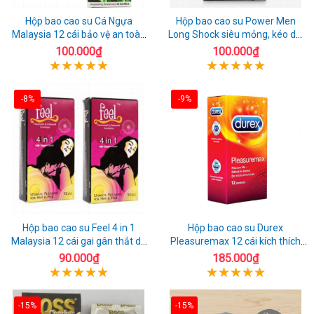
Hộp bao cao su Cá Ngựa
Hộp bao cao su Power Men
Malaysia 12 cái bảo vệ an toàn
Long Shock siêu mỏng, kéo dài
tuyệt đối
quan hệ thoải mái
100.000₫
100.000₫
-8%
-9%
Hộp bao cao su Feel 4 in 1
Hộp bao cao su Durex
Malaysia 12 cái gai gân thắt dễ
Pleasuremax 12 cái kích thích
sử dụng
tăng khoái cảm
90.000₫
185.000₫
-15%
-15%