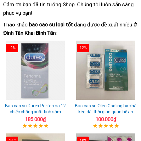
Cảm ơn bạn đã tin tưởng Shop. Chúng tôi luôn sẵn sàng
phục vụ bạn!
Thao khảo
bao cao su loại tốt
đang được đề xuất nhiều
ở
Đình Tân Khai Bình Tân
:
-9%
-12%
Bao cao su Durex Performa 12
Bao cao su Oleo Cooling bạc hà
chiếc chống xuất tinh sớm
kéo dài thời gian quan hệ an
chuẩn Thái Lan
toàn
185.000₫
100.000₫
-16%
-18%