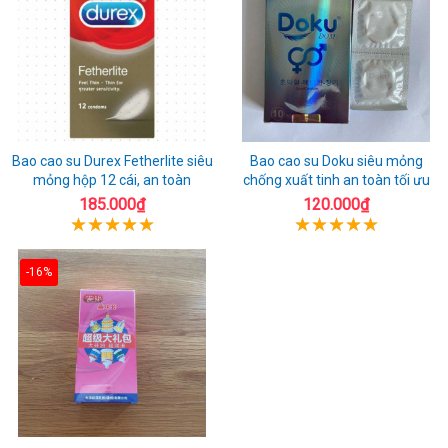
Bao cao su Durex Fetherlite siêu
Bao cao su Doku siêu mỏng
mỏng hộp 12 cái, an toàn
chống xuất tinh an toàn tối ưu
185.000₫
120.000₫
-16%