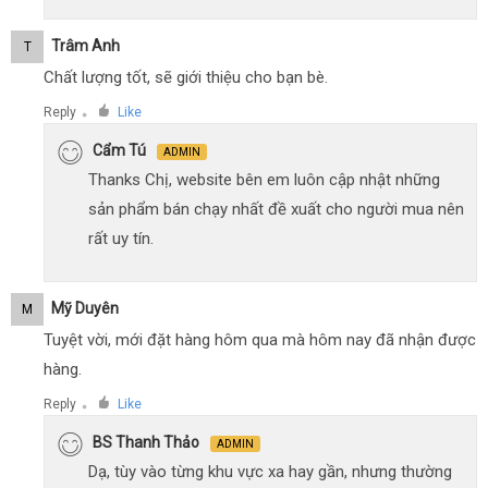
Trâm Anh
T
Chất lượng tốt, sẽ giới thiệu cho bạn bè.
Reply
Like
●
Cẩm Tú
ADMIN
Thanks Chị, website bên em luôn cập nhật những
sản phẩm bán chạy nhất đề xuất cho người mua nên
rất uy tín.
Mỹ Duyên
M
Tuyệt vời, mới đặt hàng hôm qua mà hôm nay đã nhận được
hàng.
Reply
Like
●
BS Thanh Thảo
ADMIN
Dạ, tùy vào từng khu vực xa hay gần, nhưng thường