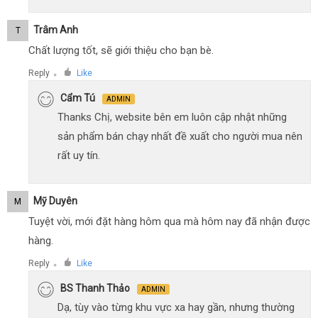
Trâm Anh
T
Chất lượng tốt, sẽ giới thiệu cho bạn bè.
Reply
Like
●
Cẩm Tú
ADMIN
Thanks Chị, website bên em luôn cập nhật những
sản phẩm bán chạy nhất đề xuất cho người mua nên
rất uy tín.
Mỹ Duyên
M
Tuyệt vời, mới đặt hàng hôm qua mà hôm nay đã nhận được
hàng.
Reply
Like
●
BS Thanh Thảo
ADMIN
Dạ, tùy vào từng khu vực xa hay gần, nhưng thường