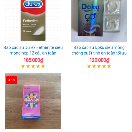
Bao cao su Durex Fetherlite siêu
Bao cao su Doku siêu mỏng
mỏng hộp 12 cái, an toàn
chống xuất tinh an toàn tối ưu
185.000₫
120.000₫
-16%