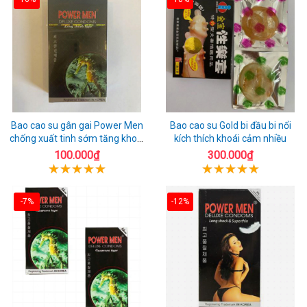
Bao cao su gân gai Power Men
Bao cao su Gold bi đầu bi nổi
chống xuất tinh sớm tăng khoái
kích thích khoái cảm nhiều
cảm
100.000₫
300.000₫
-7%
-12%