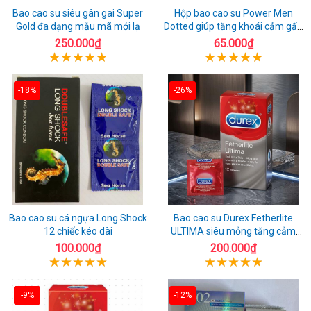
Bao cao su siêu gân gai Super
Hộp bao cao su Power Men
Gold đa dạng mẫu mã mới lạ
Dotted giúp tăng khoái cảm gấp
đôi
250.000₫
65.000₫
-18%
-26%
Bao cao su cá ngựa Long Shock
Bao cao su Durex Fetherlite
12 chiếc kéo dài
ULTIMA siêu mỏng tăng cảm
giác
100.000₫
200.000₫
-9%
-12%