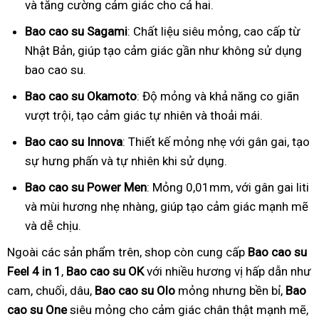
và tăng cường cảm giác cho cả hai.
Bao cao su Sagami
: Chất liệu siêu mỏng, cao cấp từ
Nhật Bản, giúp tạo cảm giác gần như không sử dụng
bao cao su.
Bao cao su Okamoto
: Độ mỏng và khả năng co giãn
vượt trội, tạo cảm giác tự nhiên và thoải mái.
Bao cao su Innova
: Thiết kế mỏng nhẹ với gân gai, tạo
sự hưng phấn và tự nhiên khi sử dụng.
Bao cao su Power Men
: Mỏng 0,01mm, với gân gai liti
và mùi hương nhẹ nhàng, giúp tạo cảm giác mạnh mẽ
và dễ chịu.
Ngoài các sản phẩm trên, shop còn cung cấp
Bao cao su
Feel 4 in 1
,
Bao cao su OK
với nhiều hương vị hấp dẫn như
cam, chuối, dâu,
Bao cao su Olo
mỏng nhưng bền bỉ,
Bao
cao su One
siêu mỏng cho cảm giác chân thật mạnh mẽ,