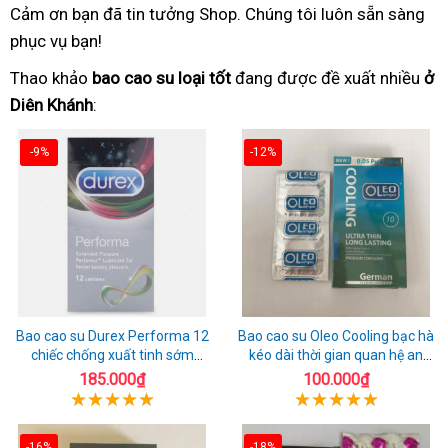
Cảm ơn bạn đã tin tưởng Shop. Chúng tôi luôn sẵn sàng
phục vụ bạn!
Thao khảo
bao cao su loại tốt
đang được đề xuất nhiều
ở
Diên Khánh
:
-9%
-12%
Bao cao su Durex Performa 12
Bao cao su Oleo Cooling bạc hà
chiếc chống xuất tinh sớm
kéo dài thời gian quan hệ an
chuẩn Thái Lan
toàn
185.000₫
100.000₫
-16%
-18%