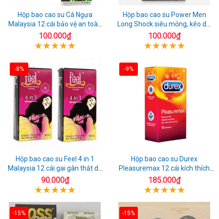
Hộp bao cao su Cá Ngựa
Hộp bao cao su Power Men
Malaysia 12 cái bảo vệ an toàn
Long Shock siêu mỏng, kéo dài
tuyệt đối
quan hệ thoải mái
100.000₫
100.000₫
-8%
-9%
Hộp bao cao su Feel 4 in 1
Hộp bao cao su Durex
Malaysia 12 cái gai gân thắt dễ
Pleasuremax 12 cái kích thích
sử dụng
tăng khoái cảm
90.000₫
185.000₫
-15%
-15%