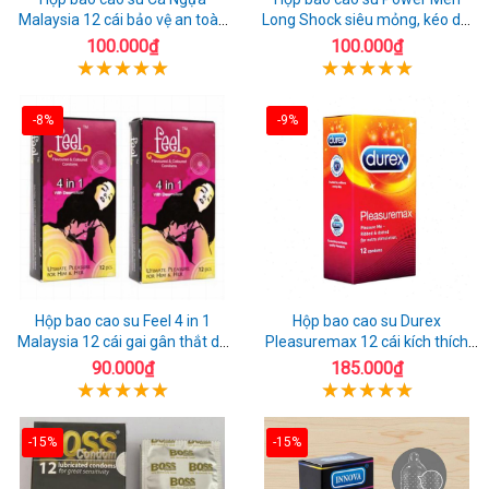
Malaysia 12 cái bảo vệ an toàn
Long Shock siêu mỏng, kéo dài
tuyệt đối
quan hệ thoải mái
100.000₫
100.000₫
-8%
-9%
Hộp bao cao su Feel 4 in 1
Hộp bao cao su Durex
Malaysia 12 cái gai gân thắt dễ
Pleasuremax 12 cái kích thích
sử dụng
tăng khoái cảm
90.000₫
185.000₫
-15%
-15%