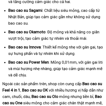
và tăng cường cảm giác cho cả hai.
Bao cao su Sagami
: Chất liệu siêu mỏng, cao cấp từ
Nhật Bản, giúp tạo cảm giác gần như không sử dụng
bao cao su.
Bao cao su Okamoto
: Độ mỏng và khả năng co giãn
vượt trội, tạo cảm giác tự nhiên và thoải mái.
Bao cao su Innova
: Thiết kế mỏng nhẹ với gân gai, tạo
sự hưng phấn và tự nhiên khi sử dụng.
Bao cao su Power Men
: Mỏng 0,01mm, với gân gai liti
và mùi hương nhẹ nhàng, giúp tạo cảm giác mạnh mẽ
và dễ chịu.
Ngoài các sản phẩm trên, shop còn cung cấp
Bao cao su
Feel 4 in 1
,
Bao cao su OK
với nhiều hương vị hấp dẫn như
cam, chuối, dâu,
Bao cao su Olo
mỏng nhưng bền bỉ,
Bao
cao su One
siêu mỏng cho cảm giác chân thật mạnh mẽ,