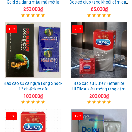
Gold đa dạng mẫu mã mới lạ
Dotted giúp tăng khoái cảm gấp
đôi
250.000₫
65.000₫
-18%
-26%
Bao cao su cá ngựa Long Shock
Bao cao su Durex Fetherlite
12 chiếc kéo dài
ULTIMA siêu mỏng tăng cảm
giác
100.000₫
200.000₫
-9%
-12%