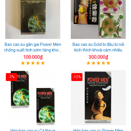
Bao cao su gân gai Power Men
Bao cao su Gold bi đầu bi nổi
chống xuất tinh sớm tăng khoái
kích thích khoái cảm nhiều
cảm
100.000₫
300.000₫
-7%
-12%
Hộp bao cao su Cá Ngựa
Hộp bao cao su Power Men