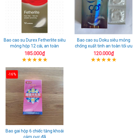
Bao cao su Durex Fetherlite siêu
Bao cao su Doku siêu mỏng
mỏng hộp 12 cái, an toàn
chống xuất tinh an toàn tối ưu
185.000₫
120.000₫
-16%
Bao gai hộp 6 chiếc tăng khoái
cảm cực đã