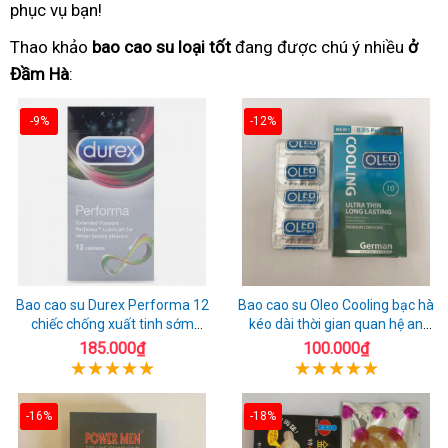
phục vụ bạn!
Thao khảo
bao cao su loại tốt
đang được chú ý nhiều
ở
Đầm Hà
:
-9%
-12%
Bao cao su Durex Performa 12
Bao cao su Oleo Cooling bạc hà
chiếc chống xuất tinh sớm
kéo dài thời gian quan hệ an
chuẩn Thái Lan
toàn
185.000₫
100.000₫
-16%
-18%