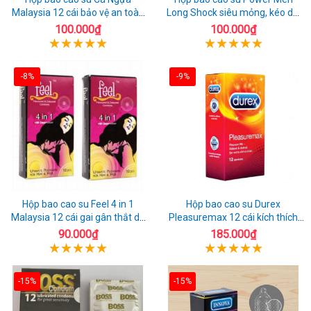
Malaysia 12 cái bảo vệ an toàn
Long Shock siêu mỏng, kéo dài
tuyệt đối
quan hệ thoải mái
100.000₫
100.000₫
-8%
-9%
Hộp bao cao su Feel 4 in 1
Hộp bao cao su Durex
Malaysia 12 cái gai gân thắt dễ
Pleasuremax 12 cái kích thích
sử dụng
tăng khoái cảm
90.000₫
185.000₫
-15%
-15%