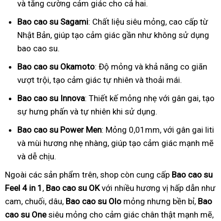
và tăng cường cảm giác cho cả hai.
Bao cao su Sagami
: Chất liệu siêu mỏng, cao cấp từ
Nhật Bản, giúp tạo cảm giác gần như không sử dụng
bao cao su.
Bao cao su Okamoto
: Độ mỏng và khả năng co giãn
vượt trội, tạo cảm giác tự nhiên và thoải mái.
Bao cao su Innova
: Thiết kế mỏng nhẹ với gân gai, tạo
sự hưng phấn và tự nhiên khi sử dụng.
Bao cao su Power Men
: Mỏng 0,01mm, với gân gai liti
và mùi hương nhẹ nhàng, giúp tạo cảm giác mạnh mẽ
và dễ chịu.
Ngoài các sản phẩm trên, shop còn cung cấp
Bao cao su
Feel 4 in 1
,
Bao cao su OK
với nhiều hương vị hấp dẫn như
cam, chuối, dâu,
Bao cao su Olo
mỏng nhưng bền bỉ,
Bao
cao su One
siêu mỏng cho cảm giác chân thật mạnh mẽ,