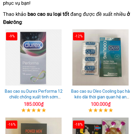
phục vụ bạn!
Thao khảo
bao cao su loại tốt
đang được đề xuất nhiều
ở
Đakrông
:
-9%
-12%
Bao cao su Durex Performa 12
Bao cao su Oleo Cooling bạc hà
chiếc chống xuất tinh sớm
kéo dài thời gian quan hệ an
chuẩn Thái Lan
toàn
185.000₫
100.000₫
-16%
-18%