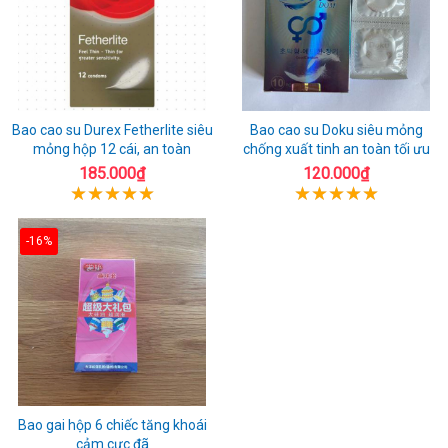
Bao cao su Durex Fetherlite siêu
Bao cao su Doku siêu mỏng
mỏng hộp 12 cái, an toàn
chống xuất tinh an toàn tối ưu
185.000₫
120.000₫
-16%
Bao gai hộp 6 chiếc tăng khoái
cảm cực đã