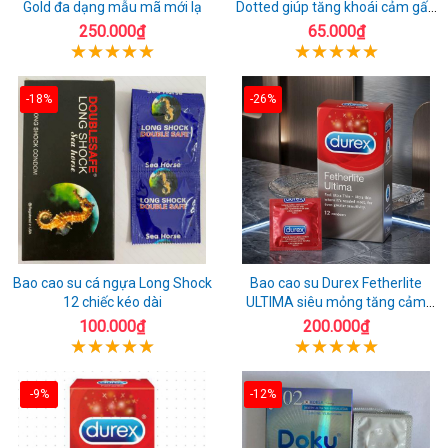
Gold đa dạng mẫu mã mới lạ
Dotted giúp tăng khoái cảm gấp
đôi
250.000₫
65.000₫
-18%
-26%
Bao cao su cá ngựa Long Shock
Bao cao su Durex Fetherlite
12 chiếc kéo dài
ULTIMA siêu mỏng tăng cảm
giác
100.000₫
200.000₫
-9%
-12%