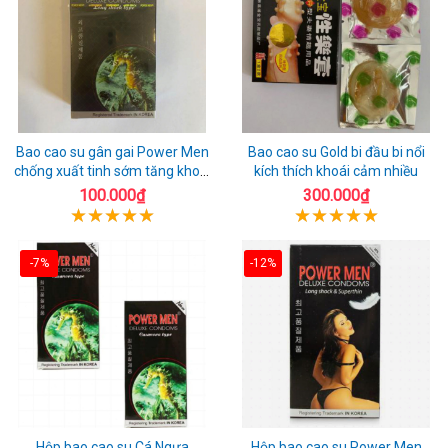
Bao cao su gân gai Power Men
Bao cao su Gold bi đầu bi nổi
chống xuất tinh sớm tăng khoái
kích thích khoái cảm nhiều
cảm
100.000₫
300.000₫
-7%
-12%
Hộp bao cao su Cá Ngựa
Hộp bao cao su Power Men