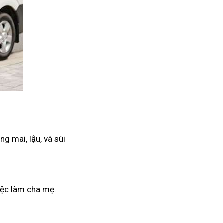
g mai, lậu, và sùi
iệc làm cha mẹ.