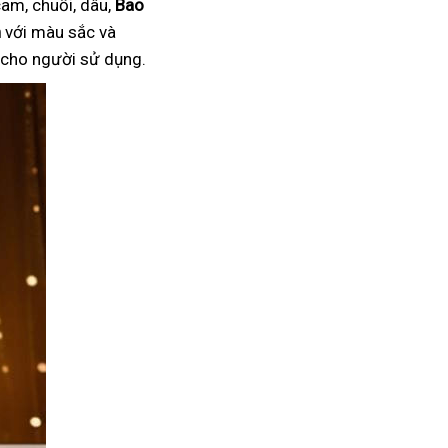
am, chuối, dâu,
Bao
n
với màu sắc và
i cho người sử dụng.