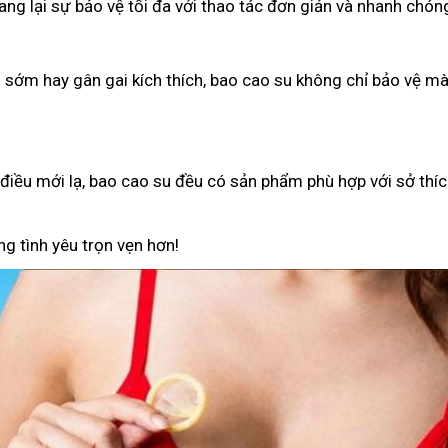
g lại sự bảo vệ tối đa với thao tác đơn giản và nhanh chón
h sớm hay gân gai kích thích, bao cao su không chỉ bảo vệ 
iều mới lạ, bao cao su đều có sản phẩm phù hợp với sở thíc
g tình yêu trọn vẹn hơn!