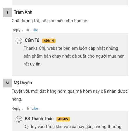
Trâm Anh
T
Chất lượng tốt, sẽ giới thiệu cho bạn bè.
Reply
Like
●
Cẩm Tú
ADMIN
Thanks Chị, website bên em luôn cập nhật những
sản phẩm bán chạy nhất đề xuất cho người mua nên
rất uy tín.
Mỹ Duyên
M
Tuyệt vời, mới đặt hàng hôm qua mà hôm nay đã nhận được
hàng.
Reply
Like
●
BS Thanh Thảo
ADMIN
Dạ, tùy vào từng khu vực xa hay gần, nhưng thường