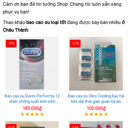
Cảm ơn bạn đã tin tưởng Shop. Chúng tôi luôn sẵn sàng
phục vụ bạn!
Thao khảo
bao cao su loại tốt
đang được bày bán nhiều
ở
Châu Thành
:
-9%
-12%
Bao cao su Durex Performa 12
Bao cao su Oleo Cooling bạc hà
chiếc chống xuất tinh sớm
kéo dài thời gian quan hệ an
chuẩn Thái Lan
toàn
185.000₫
100.000₫
-16%
-18%