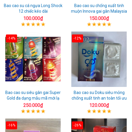
Bao cao su cá ngựa Long Shock
Bao cao su chống xuất tinh
12 chiếc kéo dài
muộn Innova gai gân Malaysia
100.000₫
150.000₫
-14%
-12%
Bao cao su siêu gân gai Super
Bao cao su Doku siêu mỏng
Gold đa dạng mẫu mã mới lạ
chống xuất tinh an toàn tối ưu
250.000₫
120.000₫
-16%
-26%