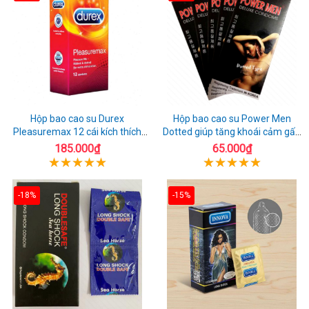
Hộp bao cao su Durex
Hộp bao cao su Power Men
Pleasuremax 12 cái kích thích
Dotted giúp tăng khoái cảm gấp
tăng khoái cảm
đôi
185.000₫
65.000₫
-18%
-15%