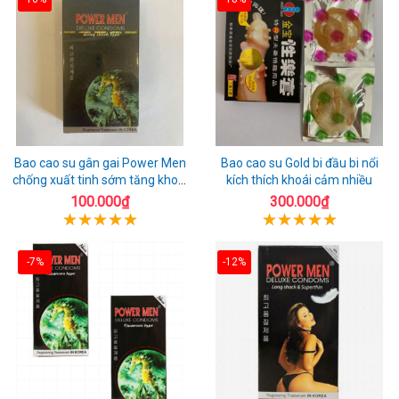
Bao cao su gân gai Power Men
Bao cao su Gold bi đầu bi nổi
chống xuất tinh sớm tăng khoái
kích thích khoái cảm nhiều
cảm
100.000₫
300.000₫
-7%
-12%