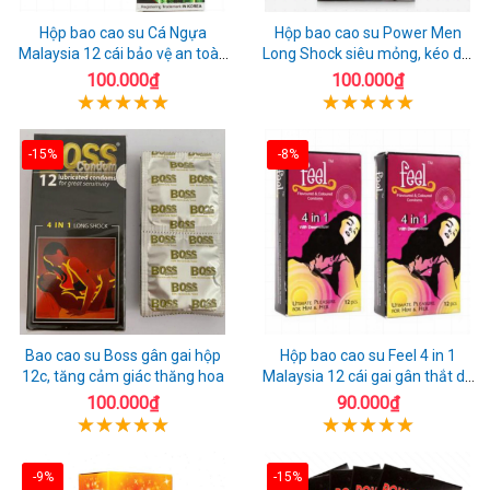
Hộp bao cao su Cá Ngựa
Hộp bao cao su Power Men
Malaysia 12 cái bảo vệ an toàn
Long Shock siêu mỏng, kéo dài
tuyệt đối
quan hệ thoải mái
100.000₫
100.000₫
-15%
-8%
Bao cao su Boss gân gai hộp
Hộp bao cao su Feel 4 in 1
12c, tăng cảm giác thăng hoa
Malaysia 12 cái gai gân thắt dễ
sử dụng
100.000₫
90.000₫
-9%
-15%