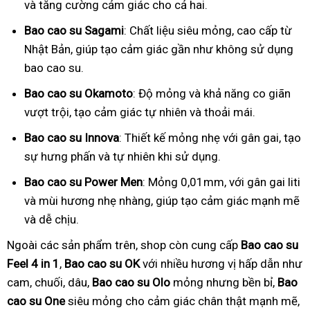
và tăng cường cảm giác cho cả hai.
Bao cao su Sagami
: Chất liệu siêu mỏng, cao cấp từ
Nhật Bản, giúp tạo cảm giác gần như không sử dụng
bao cao su.
Bao cao su Okamoto
: Độ mỏng và khả năng co giãn
vượt trội, tạo cảm giác tự nhiên và thoải mái.
Bao cao su Innova
: Thiết kế mỏng nhẹ với gân gai, tạo
sự hưng phấn và tự nhiên khi sử dụng.
Bao cao su Power Men
: Mỏng 0,01mm, với gân gai liti
và mùi hương nhẹ nhàng, giúp tạo cảm giác mạnh mẽ
và dễ chịu.
Ngoài các sản phẩm trên, shop còn cung cấp
Bao cao su
Feel 4 in 1
,
Bao cao su OK
với nhiều hương vị hấp dẫn như
cam, chuối, dâu,
Bao cao su Olo
mỏng nhưng bền bỉ,
Bao
cao su One
siêu mỏng cho cảm giác chân thật mạnh mẽ,