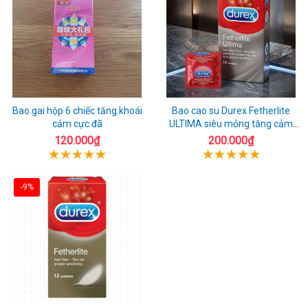
Bao gai hộp 6 chiếc tăng khoái
Bao cao su Durex Fetherlite
cảm cực đã
ULTIMA siêu mỏng tăng cảm
giác
120.000₫
200.000₫
-9%