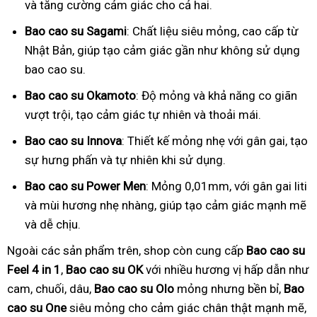
và tăng cường cảm giác cho cả hai.
Bao cao su Sagami
: Chất liệu siêu mỏng, cao cấp từ
Nhật Bản, giúp tạo cảm giác gần như không sử dụng
bao cao su.
Bao cao su Okamoto
: Độ mỏng và khả năng co giãn
vượt trội, tạo cảm giác tự nhiên và thoải mái.
Bao cao su Innova
: Thiết kế mỏng nhẹ với gân gai, tạo
sự hưng phấn và tự nhiên khi sử dụng.
Bao cao su Power Men
: Mỏng 0,01mm, với gân gai liti
và mùi hương nhẹ nhàng, giúp tạo cảm giác mạnh mẽ
và dễ chịu.
Ngoài các sản phẩm trên, shop còn cung cấp
Bao cao su
Feel 4 in 1
,
Bao cao su OK
với nhiều hương vị hấp dẫn như
cam, chuối, dâu,
Bao cao su Olo
mỏng nhưng bền bỉ,
Bao
cao su One
siêu mỏng cho cảm giác chân thật mạnh mẽ,