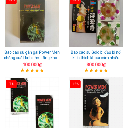
Bao cao su gân gai Power Men
Bao cao su Gold bi đầu bi nổi
chống xuất tinh sớm tăng khoái
kích thích khoái cảm nhiều
cảm
100.000₫
300.000₫
-7%
-12%