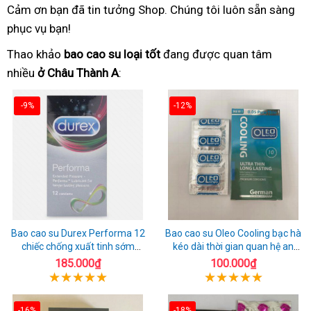
Cảm ơn bạn đã tin tưởng Shop. Chúng tôi luôn sẵn sàng
phục vụ bạn!
Thao khảo
bao cao su loại tốt
đang được quan tâm
nhiều
ở Châu Thành A
:
-9%
-12%
Bao cao su Durex Performa 12
Bao cao su Oleo Cooling bạc hà
chiếc chống xuất tinh sớm
kéo dài thời gian quan hệ an
chuẩn Thái Lan
toàn
185.000₫
100.000₫
-16%
-18%