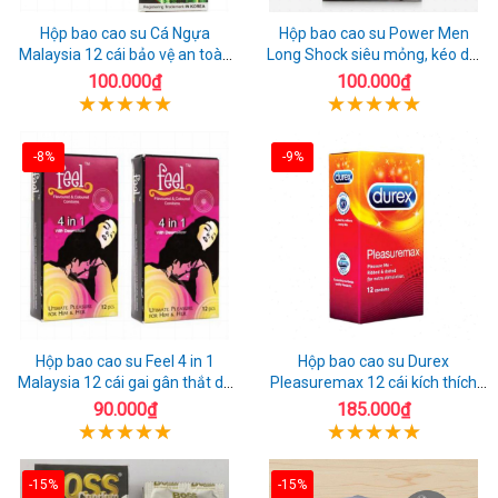
Hộp bao cao su Cá Ngựa
Hộp bao cao su Power Men
Malaysia 12 cái bảo vệ an toàn
Long Shock siêu mỏng, kéo dài
tuyệt đối
quan hệ thoải mái
100.000₫
100.000₫
-8%
-9%
Hộp bao cao su Feel 4 in 1
Hộp bao cao su Durex
Malaysia 12 cái gai gân thắt dễ
Pleasuremax 12 cái kích thích
sử dụng
tăng khoái cảm
90.000₫
185.000₫
-15%
-15%