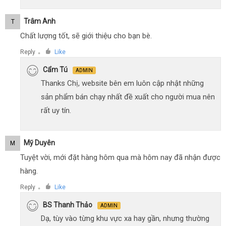
Trâm Anh
T
Chất lượng tốt, sẽ giới thiệu cho bạn bè.
Reply
Like
●
Cẩm Tú
ADMIN
Thanks Chị, website bên em luôn cập nhật những
sản phẩm bán chạy nhất đề xuất cho người mua nên
rất uy tín.
Mỹ Duyên
M
Tuyệt vời, mới đặt hàng hôm qua mà hôm nay đã nhận được
hàng.
Reply
Like
●
BS Thanh Thảo
ADMIN
Dạ, tùy vào từng khu vực xa hay gần, nhưng thường