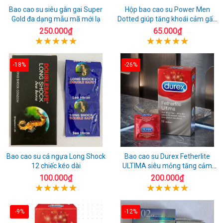
Bao cao su siêu gân gai Super
Hộp bao cao su Power Men
Gold đa dạng mẫu mã mới lạ
Dotted giúp tăng khoái cảm gấp
đôi
250.000₫
65.000₫
-18%
-26%
Bao cao su cá ngựa Long Shock
Bao cao su Durex Fetherlite
12 chiếc kéo dài
ULTIMA siêu mỏng tăng cảm
giác
100.000₫
200.000₫
-9%
-12%