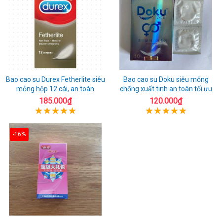
Bao cao su Durex Fetherlite siêu
Bao cao su Doku siêu mỏng
mỏng hộp 12 cái, an toàn
chống xuất tinh an toàn tối ưu
185.000₫
120.000₫
-16%