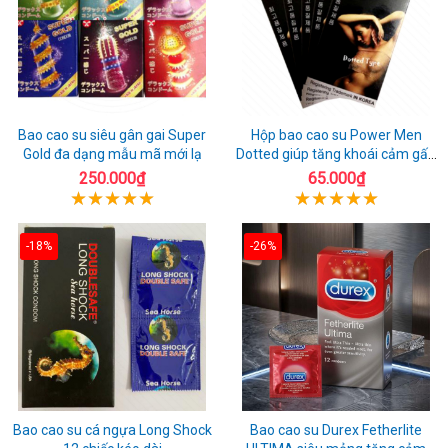
Bao cao su siêu gân gai Super
Hộp bao cao su Power Men
Gold đa dạng mẫu mã mới lạ
Dotted giúp tăng khoái cảm gấp
đôi
250.000₫
65.000₫
-18%
-26%
Bao cao su cá ngựa Long Shock
Bao cao su Durex Fetherlite