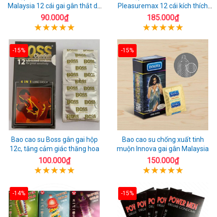
Malaysia 12 cái gai gân thắt dễ
Pleasuremax 12 cái kích thích
sử dụng
tăng khoái cảm
90.000₫
185.000₫
-15%
-15%
Bao cao su Boss gân gai hộp
Bao cao su chống xuất tinh
12c, tăng cảm giác thăng hoa
muộn Innova gai gân Malaysia
100.000₫
150.000₫
-14%
-15%