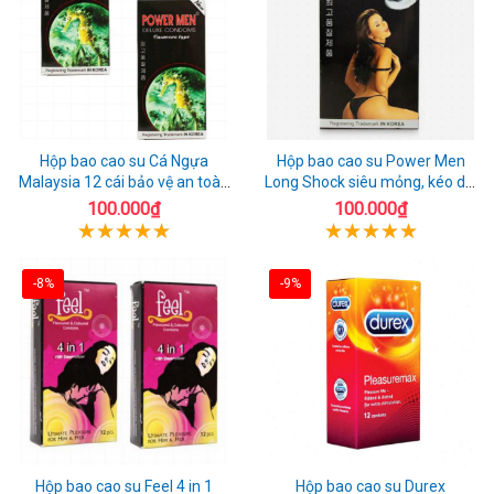
Hộp bao cao su Cá Ngựa
Hộp bao cao su Power Men
Malaysia 12 cái bảo vệ an toàn
Long Shock siêu mỏng, kéo dài
tuyệt đối
quan hệ thoải mái
100.000₫
100.000₫
-8%
-9%
Hộp bao cao su Feel 4 in 1
Hộp bao cao su Durex