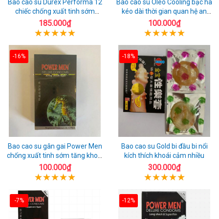
Bao cao su Durex Performa 12
Bao cao su Oleo Cooling bạc hà
chiếc chống xuất tinh sớm
kéo dài thời gian quan hệ an
chuẩn Thái Lan
toàn
185.000₫
100.000₫
-16%
-18%
Bao cao su gân gai Power Men
Bao cao su Gold bi đầu bi nổi
chống xuất tinh sớm tăng khoái
kích thích khoái cảm nhiều
cảm
100.000₫
300.000₫
-7%
-12%