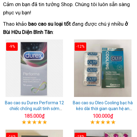
Cảm ơn bạn đã tin tưởng Shop. Chúng tôi luôn sẵn sàng
phục vụ bạn!
Thao khảo
bao cao su loại tốt
đang được chú ý nhiều
ở
Bùi Hữu Diện Bình Tân
:
-9%
-12%
Bao cao su Durex Performa 12
Bao cao su Oleo Cooling bạc hà
chiếc chống xuất tinh sớm
kéo dài thời gian quan hệ an
chuẩn Thái Lan
toàn
185.000₫
100.000₫
-16%
-18%