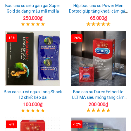
Bao cao su siêu gân gai Super
Hộp bao cao su Power Men
Gold đa dạng mẫu mã mới lạ
Dotted giúp tăng khoái cảm gấp
đôi
250.000₫
65.000₫
-18%
-26%
Bao cao su cá ngựa Long Shock
Bao cao su Durex Fetherlite
12 chiếc kéo dài
ULTIMA siêu mỏng tăng cảm
giác
100.000₫
200.000₫
-9%
-12%