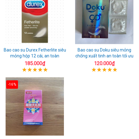
Bao cao su Durex Fetherlite siêu
Bao cao su Doku siêu mỏng
mỏng hộp 12 cái, an toàn
chống xuất tinh an toàn tối ưu
185.000₫
120.000₫
-16%