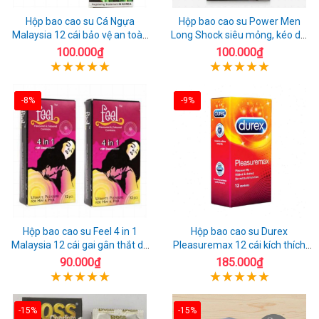
Hộp bao cao su Cá Ngựa
Hộp bao cao su Power Men
Malaysia 12 cái bảo vệ an toàn
Long Shock siêu mỏng, kéo dài
tuyệt đối
quan hệ thoải mái
100.000₫
100.000₫
-8%
-9%
Hộp bao cao su Feel 4 in 1
Hộp bao cao su Durex
Malaysia 12 cái gai gân thắt dễ
Pleasuremax 12 cái kích thích
sử dụng
tăng khoái cảm
90.000₫
185.000₫
-15%
-15%