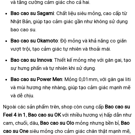
và tăng cường cảm giác cho cả hai.
Bao cao su Sagami
: Chất liệu siêu mỏng, cao cấp từ
Nhật Bản, giúp tạo cảm giác gần như không sử dụng
bao cao su.
Bao cao su Okamoto
: Độ mỏng và khả năng co giãn
vượt trội, tạo cảm giác tự nhiên và thoải mái.
Bao cao su Innova
: Thiết kế mỏng nhẹ với gân gai, tạo
sự hưng phấn và tự nhiên khi sử dụng.
Bao cao su Power Men
: Mỏng 0,01mm, với gân gai liti
và mùi hương nhẹ nhàng, giúp tạo cảm giác mạnh mẽ
và dễ chịu.
Ngoài các sản phẩm trên, shop còn cung cấp
Bao cao su
Feel 4 in 1
,
Bao cao su OK
với nhiều hương vị hấp dẫn như
cam, chuối, dâu,
Bao cao su Olo
mỏng nhưng bền bỉ,
Bao
cao su One
siêu mỏng cho cảm giác chân thật mạnh mẽ,