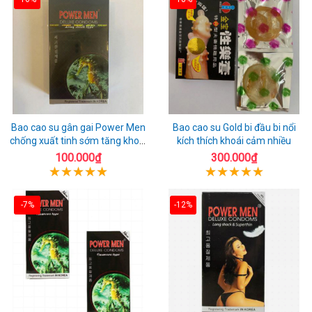
Bao cao su gân gai Power Men
Bao cao su Gold bi đầu bi nổi
chống xuất tinh sớm tăng khoái
kích thích khoái cảm nhiều
cảm
100.000₫
300.000₫
-7%
-12%