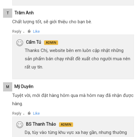
Trâm Anh
T
Chất lượng tốt, sẽ giới thiệu cho bạn bè.
Reply
Like
●
Cẩm Tú
ADMIN
Thanks Chị, website bên em luôn cập nhật những
sản phẩm bán chạy nhất đề xuất cho người mua nên
rất uy tín.
Mỹ Duyên
M
Tuyệt vời, mới đặt hàng hôm qua mà hôm nay đã nhận được
hàng.
Reply
Like
●
BS Thanh Thảo
ADMIN
Dạ, tùy vào từng khu vực xa hay gần, nhưng thường