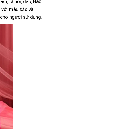
am, chuối, dâu,
Bao
n
với màu sắc và
i cho người sử dụng.