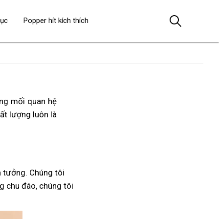
dục
Popper hít kích thích
ong mối quan hệ
hất lượng luôn là
 tưởng. Chúng tôi
ng chu đáo, chúng tôi