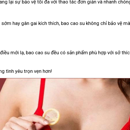
g lại sự bảo vệ tối đa với thao tác đơn giản và nhanh chón
h sớm hay gân gai kích thích, bao cao su không chỉ bảo vệ 
iều mới lạ, bao cao su đều có sản phẩm phù hợp với sở thíc
g tình yêu trọn vẹn hơn!