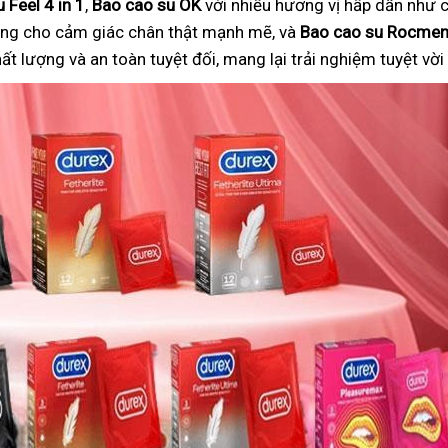
 Feel 4 in 1
,
Bao cao su OK
với nhiều hương vị hấp dẫn như c
ng cho cảm giác chân thật mạnh mẽ, và
Bao cao su Rocme
 lượng và an toàn tuyệt đối, mang lại trải nghiệm tuyệt vờ