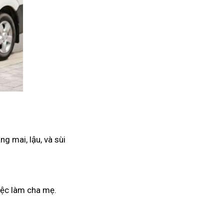
g mai, lậu, và sùi
iệc làm cha mẹ.