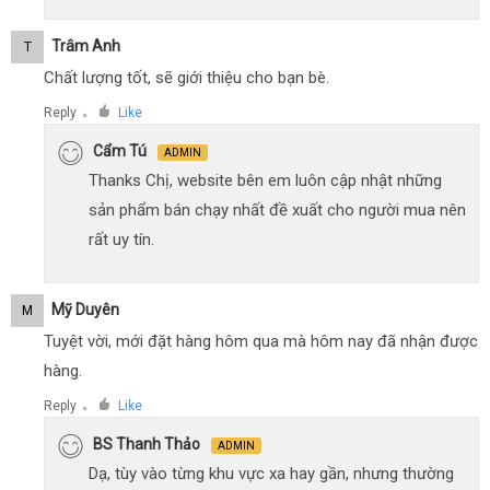
Trâm Anh
T
Chất lượng tốt, sẽ giới thiệu cho bạn bè.
Reply
Like
●
Cẩm Tú
ADMIN
Thanks Chị, website bên em luôn cập nhật những
sản phẩm bán chạy nhất đề xuất cho người mua nên
rất uy tín.
Mỹ Duyên
M
Tuyệt vời, mới đặt hàng hôm qua mà hôm nay đã nhận được
hàng.
Reply
Like
●
BS Thanh Thảo
ADMIN
Dạ, tùy vào từng khu vực xa hay gần, nhưng thường