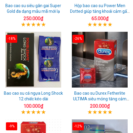
Bao cao su siêu gân gai Super
Hộp bao cao su Power Men
Gold đa dạng mẫu mã mới lạ
Dotted giúp tăng khoái cảm gấp
đôi
250.000₫
65.000₫
-18%
-26%
Bao cao su cá ngựa Long Shock
Bao cao su Durex Fetherlite
12 chiếc kéo dài
ULTIMA siêu mỏng tăng cảm
giác
100.000₫
200.000₫
-9%
-12%