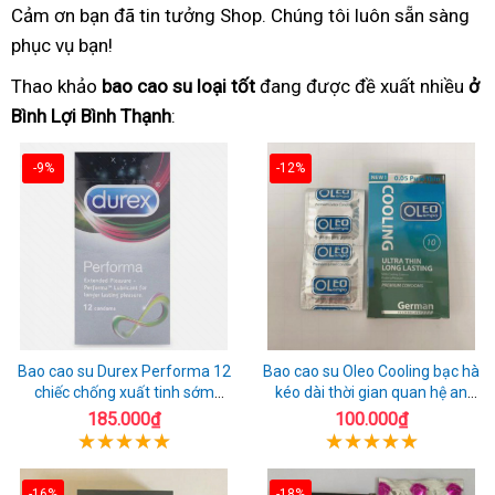
Cảm ơn bạn đã tin tưởng Shop. Chúng tôi luôn sẵn sàng
phục vụ bạn!
Thao khảo
bao cao su loại tốt
đang được đề xuất nhiều
ở
Bình Lợi Bình Thạnh
:
-9%
-12%
Bao cao su Durex Performa 12
Bao cao su Oleo Cooling bạc hà
chiếc chống xuất tinh sớm
kéo dài thời gian quan hệ an
chuẩn Thái Lan
toàn
185.000₫
100.000₫
-16%
-18%