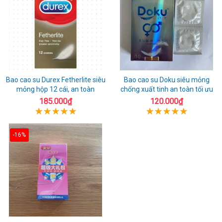
Bao cao su Durex Fetherlite siêu
Bao cao su Doku siêu mỏng
mỏng hộp 12 cái, an toàn
chống xuất tinh an toàn tối ưu
185.000₫
120.000₫
-16%