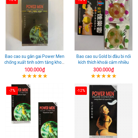
Bao cao su gân gai Power Men
Bao cao su Gold bi đầu bi nổi
chống xuất tinh sớm tăng khoái
kích thích khoái cảm nhiều
cảm
100.000₫
300.000₫
-7%
-12%