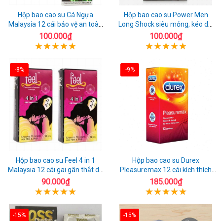
Hộp bao cao su Cá Ngựa
Hộp bao cao su Power Men
Malaysia 12 cái bảo vệ an toàn
Long Shock siêu mỏng, kéo dài
tuyệt đối
quan hệ thoải mái
100.000₫
100.000₫
-8%
-9%
Hộp bao cao su Feel 4 in 1
Hộp bao cao su Durex
Malaysia 12 cái gai gân thắt dễ
Pleasuremax 12 cái kích thích
sử dụng
tăng khoái cảm
90.000₫
185.000₫
-15%
-15%