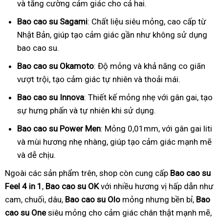
và tăng cường cảm giác cho cả hai.
Bao cao su Sagami
: Chất liệu siêu mỏng, cao cấp từ
Nhật Bản, giúp tạo cảm giác gần như không sử dụng
bao cao su.
Bao cao su Okamoto
: Độ mỏng và khả năng co giãn
vượt trội, tạo cảm giác tự nhiên và thoải mái.
Bao cao su Innova
: Thiết kế mỏng nhẹ với gân gai, tạo
sự hưng phấn và tự nhiên khi sử dụng.
Bao cao su Power Men
: Mỏng 0,01mm, với gân gai liti
và mùi hương nhẹ nhàng, giúp tạo cảm giác mạnh mẽ
và dễ chịu.
Ngoài các sản phẩm trên, shop còn cung cấp
Bao cao su
Feel 4 in 1
,
Bao cao su OK
với nhiều hương vị hấp dẫn như
cam, chuối, dâu,
Bao cao su Olo
mỏng nhưng bền bỉ,
Bao
cao su One
siêu mỏng cho cảm giác chân thật mạnh mẽ,