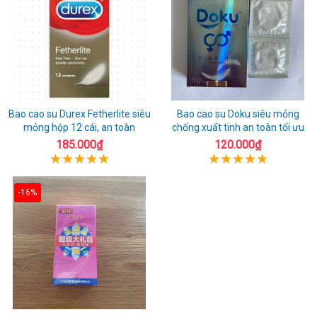
Bao cao su Durex Fetherlite siêu
Bao cao su Doku siêu mỏng
mỏng hộp 12 cái, an toàn
chống xuất tinh an toàn tối ưu
185.000₫
120.000₫
-16%