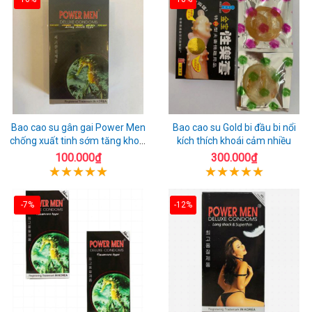
Bao cao su gân gai Power Men
Bao cao su Gold bi đầu bi nổi
chống xuất tinh sớm tăng khoái
kích thích khoái cảm nhiều
cảm
100.000₫
300.000₫
-7%
-12%