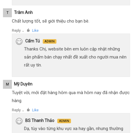
Trâm Anh
T
Chất lượng tốt, sẽ giới thiệu cho bạn bè.
Reply
Like
●
Cẩm Tú
ADMIN
Thanks Chị, website bên em luôn cập nhật những
sản phẩm bán chạy nhất đề xuất cho người mua nên
rất uy tín.
Mỹ Duyên
M
Tuyệt vời, mới đặt hàng hôm qua mà hôm nay đã nhận được
hàng.
Reply
Like
●
BS Thanh Thảo
ADMIN
Dạ, tùy vào từng khu vực xa hay gần, nhưng thường