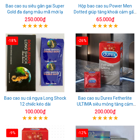
Bao cao su siêu gân gai Super
Hộp bao cao su Power Men
Gold đa dạng mẫu mã mới lạ
Dotted giúp tăng khoái cảm gấp
đôi
250.000₫
65.000₫
-18%
-26%
Bao cao su cá ngựa Long Shock
Bao cao su Durex Fetherlite
12 chiếc kéo dài
ULTIMA siêu mỏng tăng cảm
giác
100.000₫
200.000₫
-9%
-12%