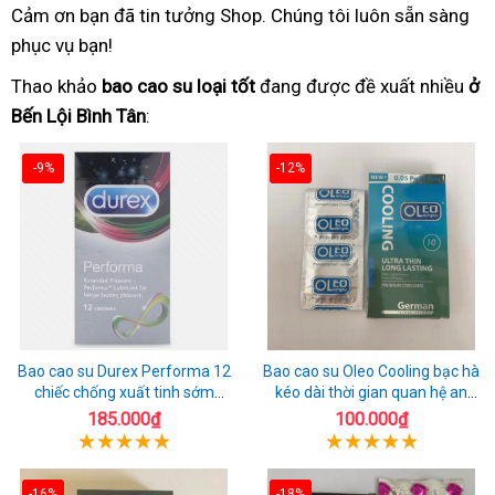
Cảm ơn bạn đã tin tưởng Shop. Chúng tôi luôn sẵn sàng
phục vụ bạn!
Thao khảo
bao cao su loại tốt
đang được đề xuất nhiều
ở
Bến Lội Bình Tân
:
-9%
-12%
Bao cao su Durex Performa 12
Bao cao su Oleo Cooling bạc hà
chiếc chống xuất tinh sớm
kéo dài thời gian quan hệ an
chuẩn Thái Lan
toàn
185.000₫
100.000₫
-16%
-18%