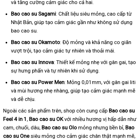
và tăng cường cảm giác cho cả hai.
Bao cao su Sagami
: Chất liệu siêu mỏng, cao cấp từ
Nhật Bản, giúp tạo cảm giác gần như không sử dụng
bao cao su.
Bao cao su Okamoto
: Độ mỏng và khả năng co giãn
vượt trội, tạo cảm giác tự nhiên và thoải mái.
Bao cao su Innova
: Thiết kế mỏng nhẹ với gân gai, tạo
sự hưng phấn và tự nhiên khi sử dụng.
Bao cao su Power Men
: Mỏng 0,01mm, với gân gai liti
và mùi hương nhẹ nhàng, giúp tạo cảm giác mạnh mẽ
và dễ chịu.
Ngoài các sản phẩm trên, shop còn cung cấp
Bao cao su
Feel 4 in 1
,
Bao cao su OK
với nhiều hương vị hấp dẫn như
cam, chuối, dâu,
Bao cao su Olo
mỏng nhưng bền bỉ,
Bao
cao su One
siêu mỏng cho cảm giác chân thật mạnh mẽ,