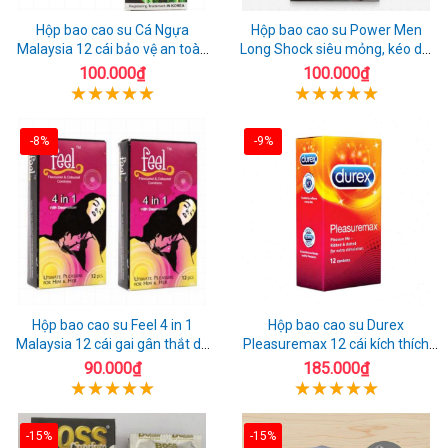
Hộp bao cao su Cá Ngựa
Hộp bao cao su Power Men
Malaysia 12 cái bảo vệ an toàn
Long Shock siêu mỏng, kéo dài
tuyệt đối
quan hệ thoải mái
100.000₫
100.000₫
-8%
-9%
Hộp bao cao su Feel 4 in 1
Hộp bao cao su Durex
Malaysia 12 cái gai gân thắt dễ
Pleasuremax 12 cái kích thích
sử dụng
tăng khoái cảm
90.000₫
185.000₫
-15%
-15%