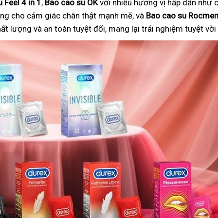
 Feel 4 in 1
,
Bao cao su OK
với nhiều hương vị hấp dẫn như c
ng cho cảm giác chân thật mạnh mẽ, và
Bao cao su Rocme
 lượng và an toàn tuyệt đối, mang lại trải nghiệm tuyệt vờ