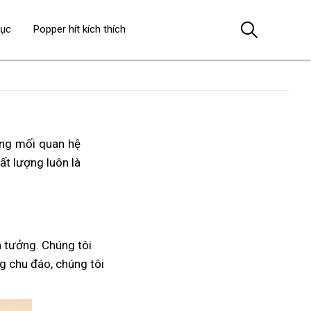
dục
Popper hít kích thích
ong mối quan hệ
hất lượng luôn là
 tưởng. Chúng tôi
ng chu đáo, chúng tôi