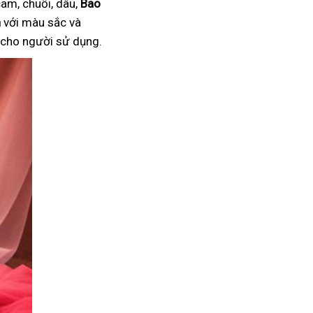
am, chuối, dâu,
Bao
n
với màu sắc và
i cho người sử dụng.