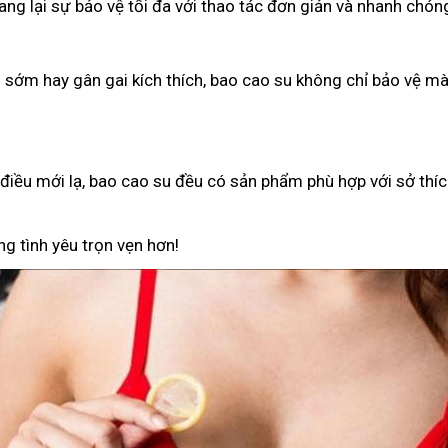
g lại sự bảo vệ tối đa với thao tác đơn giản và nhanh chón
h sớm hay gân gai kích thích, bao cao su không chỉ bảo vệ 
iều mới lạ, bao cao su đều có sản phẩm phù hợp với sở thíc
g tình yêu trọn vẹn hơn!