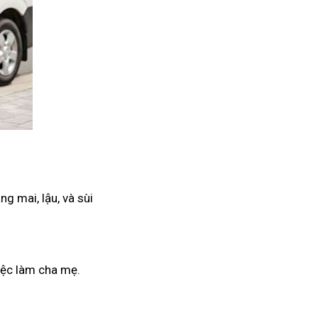
g mai, lậu, và sùi
iệc làm cha mẹ.