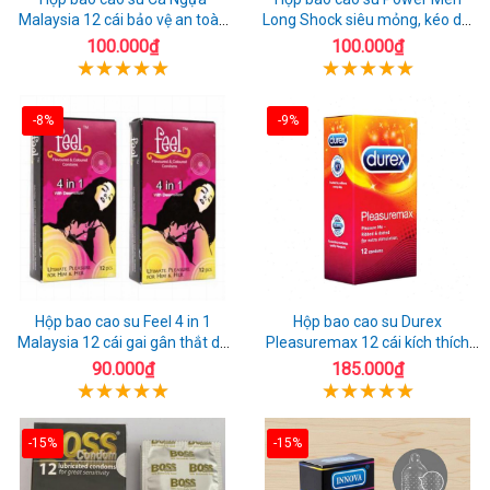
Malaysia 12 cái bảo vệ an toàn
Long Shock siêu mỏng, kéo dài
tuyệt đối
quan hệ thoải mái
100.000₫
100.000₫
-8%
-9%
Hộp bao cao su Feel 4 in 1
Hộp bao cao su Durex
Malaysia 12 cái gai gân thắt dễ
Pleasuremax 12 cái kích thích
sử dụng
tăng khoái cảm
90.000₫
185.000₫
-15%
-15%