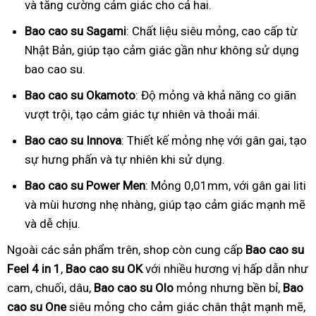
và tăng cường cảm giác cho cả hai.
Bao cao su Sagami
: Chất liệu siêu mỏng, cao cấp từ
Nhật Bản, giúp tạo cảm giác gần như không sử dụng
bao cao su.
Bao cao su Okamoto
: Độ mỏng và khả năng co giãn
vượt trội, tạo cảm giác tự nhiên và thoải mái.
Bao cao su Innova
: Thiết kế mỏng nhẹ với gân gai, tạo
sự hưng phấn và tự nhiên khi sử dụng.
Bao cao su Power Men
: Mỏng 0,01mm, với gân gai liti
và mùi hương nhẹ nhàng, giúp tạo cảm giác mạnh mẽ
và dễ chịu.
Ngoài các sản phẩm trên, shop còn cung cấp
Bao cao su
Feel 4 in 1
,
Bao cao su OK
với nhiều hương vị hấp dẫn như
cam, chuối, dâu,
Bao cao su Olo
mỏng nhưng bền bỉ,
Bao
cao su One
siêu mỏng cho cảm giác chân thật mạnh mẽ,