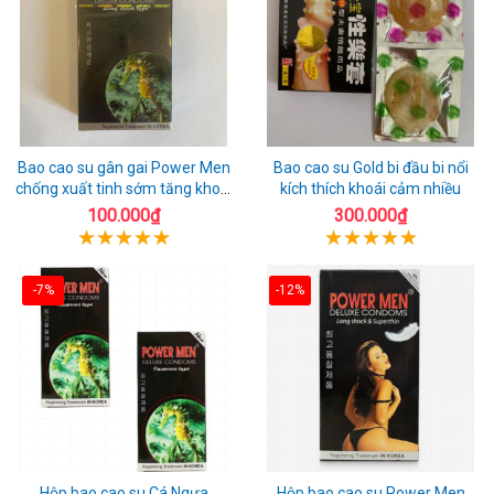
Bao cao su gân gai Power Men
Bao cao su Gold bi đầu bi nổi
chống xuất tinh sớm tăng khoái
kích thích khoái cảm nhiều
cảm
100.000₫
300.000₫
-7%
-12%
Hộp bao cao su Cá Ngựa
Hộp bao cao su Power Men