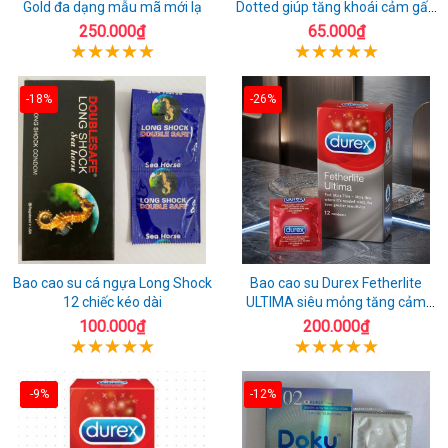
Gold đa dạng mẫu mã mới lạ
Dotted giúp tăng khoái cảm gấp
đôi
250.000₫
65.000₫
-18%
-26%
Bao cao su cá ngựa Long Shock
Bao cao su Durex Fetherlite
12 chiếc kéo dài
ULTIMA siêu mỏng tăng cảm
giác
100.000₫
200.000₫
-9%
-12%