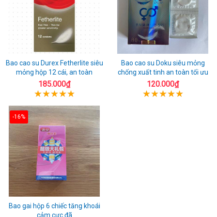
Bao cao su Durex Fetherlite siêu
Bao cao su Doku siêu mỏng
mỏng hộp 12 cái, an toàn
chống xuất tinh an toàn tối ưu
185.000₫
120.000₫
-16%
Bao gai hộp 6 chiếc tăng khoái
cảm cực đã