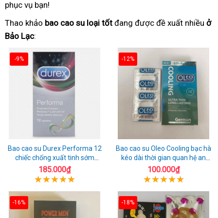
phục vụ bạn!
Thao khảo
bao cao su loại tốt
đang được đề xuất nhiều
ở
Bảo Lạc
:
-9%
-12%
Bao cao su Durex Performa 12
Bao cao su Oleo Cooling bạc hà
chiếc chống xuất tinh sớm
kéo dài thời gian quan hệ an
chuẩn Thái Lan
toàn
185.000₫
100.000₫
-16%
-18%