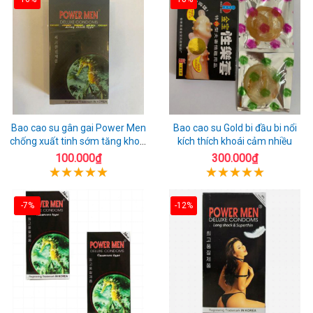
Bao cao su gân gai Power Men
Bao cao su Gold bi đầu bi nổi
chống xuất tinh sớm tăng khoái
kích thích khoái cảm nhiều
cảm
100.000₫
300.000₫
-7%
-12%