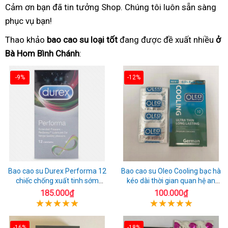
Cảm ơn bạn đã tin tưởng Shop. Chúng tôi luôn sẵn sàng
phục vụ bạn!
Thao khảo
bao cao su loại tốt
đang được đề xuất nhiều
ở
Bà Hom Bình Chánh
:
-9%
-12%
Bao cao su Durex Performa 12
Bao cao su Oleo Cooling bạc hà
chiếc chống xuất tinh sớm
kéo dài thời gian quan hệ an
chuẩn Thái Lan
toàn
185.000₫
100.000₫
-16%
-18%