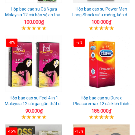
Hộp bao cao su Cá Ngựa
Hộp bao cao su Power Men
Malaysia 12 cái bảo vệ an toàn
Long Shock siêu mỏng, kéo dài
tuyệt đối
quan hệ thoải mái
100.000₫
100.000₫
-8%
-9%
Hộp bao cao su Feel 4 in 1
Hộp bao cao su Durex
Malaysia 12 cái gai gân thắt dễ
Pleasuremax 12 cái kích thích
sử dụng
tăng khoái cảm
90.000₫
185.000₫
-15%
-15%