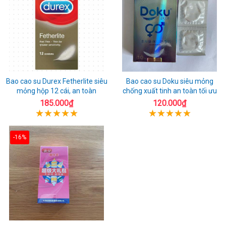
Bao cao su Durex Fetherlite siêu
Bao cao su Doku siêu mỏng
mỏng hộp 12 cái, an toàn
chống xuất tinh an toàn tối ưu
185.000₫
120.000₫
-16%