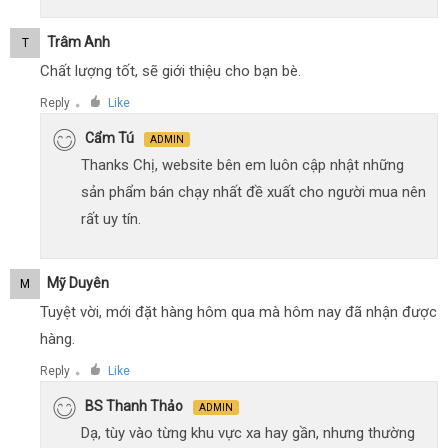
Trâm Anh
T
Chất lượng tốt, sẽ giới thiệu cho bạn bè.
Reply
Like
●
Cẩm Tú
ADMIN
Thanks Chị, website bên em luôn cập nhật những
sản phẩm bán chạy nhất đề xuất cho người mua nên
rất uy tín.
Mỹ Duyên
M
Tuyệt vời, mới đặt hàng hôm qua mà hôm nay đã nhận được
hàng.
Reply
Like
●
BS Thanh Thảo
ADMIN
Dạ, tùy vào từng khu vực xa hay gần, nhưng thường