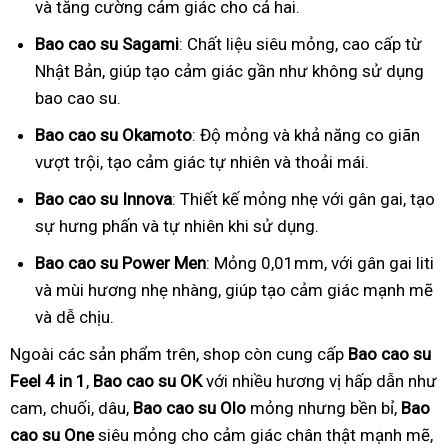
và tăng cường cảm giác cho cả hai.
Bao cao su Sagami
: Chất liệu siêu mỏng, cao cấp từ
Nhật Bản, giúp tạo cảm giác gần như không sử dụng
bao cao su.
Bao cao su Okamoto
: Độ mỏng và khả năng co giãn
vượt trội, tạo cảm giác tự nhiên và thoải mái.
Bao cao su Innova
: Thiết kế mỏng nhẹ với gân gai, tạo
sự hưng phấn và tự nhiên khi sử dụng.
Bao cao su Power Men
: Mỏng 0,01mm, với gân gai liti
và mùi hương nhẹ nhàng, giúp tạo cảm giác mạnh mẽ
và dễ chịu.
Ngoài các sản phẩm trên, shop còn cung cấp
Bao cao su
Feel 4 in 1
,
Bao cao su OK
với nhiều hương vị hấp dẫn như
cam, chuối, dâu,
Bao cao su Olo
mỏng nhưng bền bỉ,
Bao
cao su One
siêu mỏng cho cảm giác chân thật mạnh mẽ,