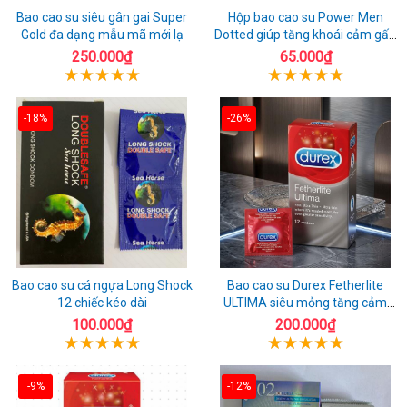
Bao cao su siêu gân gai Super
Hộp bao cao su Power Men
Gold đa dạng mẫu mã mới lạ
Dotted giúp tăng khoái cảm gấp
đôi
250.000₫
65.000₫
-18%
-26%
Bao cao su cá ngựa Long Shock
Bao cao su Durex Fetherlite
12 chiếc kéo dài
ULTIMA siêu mỏng tăng cảm
giác
100.000₫
200.000₫
-9%
-12%