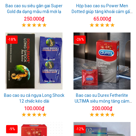
Bao cao su siêu gân gai Super
Hộp bao cao su Power Men
Gold đa dạng mẫu mã mới lạ
Dotted giúp tăng khoái cảm gấp
đôi
250.000₫
65.000₫
-18%
-26%
Bao cao su cá ngựa Long Shock
Bao cao su Durex Fetherlite
12 chiếc kéo dài
ULTIMA siêu mỏng tăng cảm
giác
100.000₫
200.000₫
-9%
-12%