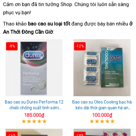
Cảm ơn bạn đã tin tưởng Shop. Chúng tôi luôn sẵn sàng
phục vụ bạn!
Thao khảo
bao cao su loại tốt
đang được bày bán nhiều
ở
An Thới Đông Cần Giờ
:
-9%
-12%
Bao cao su Durex Performa 12
Bao cao su Oleo Cooling bạc hà
chiếc chống xuất tinh sớm
kéo dài thời gian quan hệ an
chuẩn Thái Lan
toàn
185.000₫
100.000₫
-16%
-18%