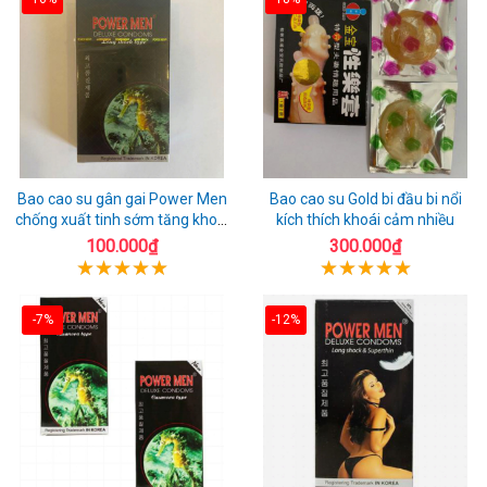
Bao cao su gân gai Power Men
Bao cao su Gold bi đầu bi nổi
chống xuất tinh sớm tăng khoái
kích thích khoái cảm nhiều
cảm
100.000₫
300.000₫
-7%
-12%