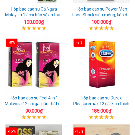
Hộp bao cao su Cá Ngựa
Hộp bao cao su Power Men
Malaysia 12 cái bảo vệ an toàn
Long Shock siêu mỏng, kéo dài
tuyệt đối
quan hệ thoải mái
100.000₫
100.000₫
-8%
-9%
Hộp bao cao su Feel 4 in 1
Hộp bao cao su Durex
Malaysia 12 cái gai gân thắt dễ
Pleasuremax 12 cái kích thích
sử dụng
tăng khoái cảm
90.000₫
185.000₫
-15%
-15%