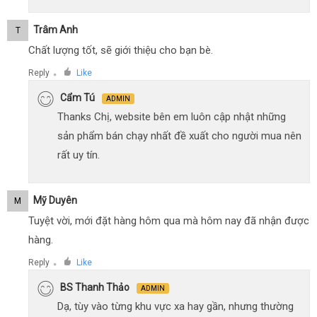
Trâm Anh
T
Chất lượng tốt, sẽ giới thiệu cho bạn bè.
Reply
Like
●
Cẩm Tú
ADMIN
Thanks Chị, website bên em luôn cập nhật những
sản phẩm bán chạy nhất đề xuất cho người mua nên
rất uy tín.
Mỹ Duyên
M
Tuyệt vời, mới đặt hàng hôm qua mà hôm nay đã nhận được
hàng.
Reply
Like
●
BS Thanh Thảo
ADMIN
Dạ, tùy vào từng khu vực xa hay gần, nhưng thường