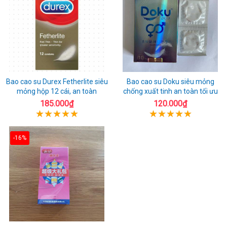
Bao cao su Durex Fetherlite siêu
Bao cao su Doku siêu mỏng
mỏng hộp 12 cái, an toàn
chống xuất tinh an toàn tối ưu
185.000₫
120.000₫
-16%