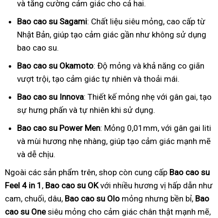
và tăng cường cảm giác cho cả hai.
Bao cao su Sagami
: Chất liệu siêu mỏng, cao cấp từ
Nhật Bản, giúp tạo cảm giác gần như không sử dụng
bao cao su.
Bao cao su Okamoto
: Độ mỏng và khả năng co giãn
vượt trội, tạo cảm giác tự nhiên và thoải mái.
Bao cao su Innova
: Thiết kế mỏng nhẹ với gân gai, tạo
sự hưng phấn và tự nhiên khi sử dụng.
Bao cao su Power Men
: Mỏng 0,01mm, với gân gai liti
và mùi hương nhẹ nhàng, giúp tạo cảm giác mạnh mẽ
và dễ chịu.
Ngoài các sản phẩm trên, shop còn cung cấp
Bao cao su
Feel 4 in 1
,
Bao cao su OK
với nhiều hương vị hấp dẫn như
cam, chuối, dâu,
Bao cao su Olo
mỏng nhưng bền bỉ,
Bao
cao su One
siêu mỏng cho cảm giác chân thật mạnh mẽ,