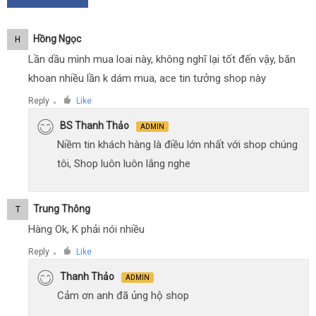
Hồng Ngọc
H
Lần dầu mình mua loai này, không nghĩ lại tốt đến vậy, băn
khoan nhiều lần k dám mua, ace tin tưởng shop này
Reply
Like
●
BS Thanh Thảo
ADMIN
Niềm tin khách hàng là điều lớn nhất với shop chúng
tôi, Shop luôn luôn lắng nghe
Trung Thông
T
Hàng Ok, K phải nói nhiều
Reply
Like
●
Thanh Thảo
ADMIN
Cảm ơn anh đã ủng hộ shop