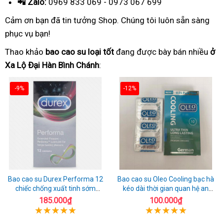
📲 Zalo:
0969 833 069 - 0973 067 699
Cảm ơn bạn đã tin tưởng Shop. Chúng tôi luôn sẵn sàng
phục vụ bạn!
Thao khảo
bao cao su loại tốt
đang được bày bán nhiều
ở
Xa Lộ Đại Hàn Bình Chánh
:
-9%
-12%
Bao cao su Durex Performa 12
Bao cao su Oleo Cooling bạc hà
chiếc chống xuất tinh sớm
kéo dài thời gian quan hệ an
chuẩn Thái Lan
toàn
185.000₫
100.000₫