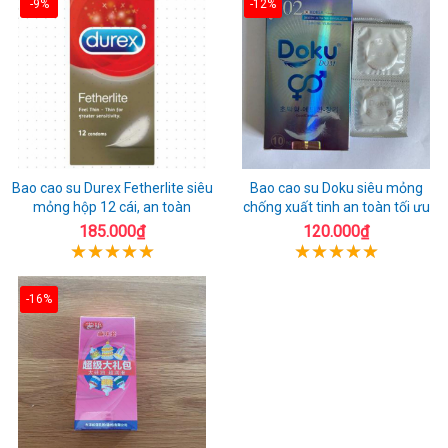
-9%
-12%
Bao cao su Durex Fetherlite siêu
Bao cao su Doku siêu mỏng
mỏng hộp 12 cái, an toàn
chống xuất tinh an toàn tối ưu
185.000₫
120.000₫
-16%