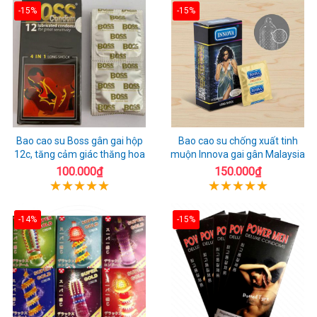
-15%
-15%
Bao cao su Boss gân gai hộp
Bao cao su chống xuất tinh
12c, tăng cảm giác thăng hoa
muộn Innova gai gân Malaysia
100.000₫
150.000₫
-14%
-15%