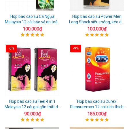
Hộp bao cao su Cá Ngựa
Hộp bao cao su Power Men
Malaysia 12 cái bảo vệ an toàn
Long Shock siêu mỏng, kéo dài
tuyệt đối
quan hệ thoải mái
100.000₫
100.000₫
-8%
-9%
Hộp bao cao su Feel 4 in 1
Hộp bao cao su Durex
Malaysia 12 cái gai gân thắt dễ
Pleasuremax 12 cái kích thích
sử dụng
tăng khoái cảm
90.000₫
185.000₫