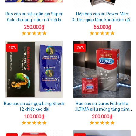
Bao cao su siêu gân gai Super
Hộp bao cao su Power Men
Gold đa dạng mẫu mã mới lạ
Dotted giúp tăng khoái cảm gấp
đôi
250.000₫
65.000₫
-18%
-26%
Bao cao su cá ngựa Long Shock
Bao cao su Durex Fetherlite
12 chiếc kéo dài
ULTIMA siêu mỏng tăng cảm
giác
100.000₫
200.000₫