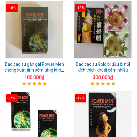
-16%
-18%
Bao cao su gân gai Power Men
Bao cao su Gold bi đầu bi nổi
chống xuất tinh sớm tăng khoái
kích thích khoái cảm nhiều
cảm
100.000₫
300.000₫
-7%
-12%