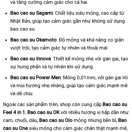
và tăng cường cảm giác cho cả hai.
Bao cao su Sagami
: Chất liệu siêu mỏng, cao cấp từ
Nhật Bản, giúp tạo cảm giác gần như không sử dụng
bao cao su.
Bao cao su Okamoto
: Độ mỏng và khả năng co giãn
vượt trội, tạo cảm giác tự nhiên và thoải mái.
Bao cao su Innova
: Thiết kế mỏng nhẹ với gân gai, tạo
sự hưng phấn và tự nhiên khi sử dụng.
Bao cao su Power Men
: Mỏng 0,01mm, với gân gai liti
và mùi hương nhẹ nhàng, giúp tạo cảm giác mạnh mẽ
và dễ chịu.
Ngoài các sản phẩm trên, shop còn cung cấp
Bao cao su
Feel 4 in 1
,
Bao cao su OK
với nhiều hương vị hấp dẫn như
cam, chuối, dâu,
Bao cao su Olo
mỏng nhưng bền bỉ,
Bao
cao su One
siêu mỏng cho cảm giác chân thật mạnh mẽ,