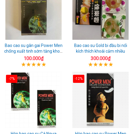
Bao cao su gân gai Power Men
Bao cao su Gold bi đầu bi nổi
chống xuất tinh sớm tăng khoái
kích thích khoái cảm nhiều
cảm
100.000₫
300.000₫
-7%
-12%
Hộp bao cao su Cá Ngựa
Hộp bao cao su Power Men