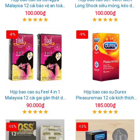
Malaysia 12 cái bảo vệ an toàn
Long Shock siêu mỏng, kéo dài
tuyệt đối
quan hệ thoải mái
100.000₫
100.000₫
-8%
-9%
Hộp bao cao su Feel 4 in 1
Hộp bao cao su Durex
Malaysia 12 cái gai gân thắt dễ
Pleasuremax 12 cái kích thích
sử dụng
tăng khoái cảm
90.000₫
185.000₫
-15%
-15%