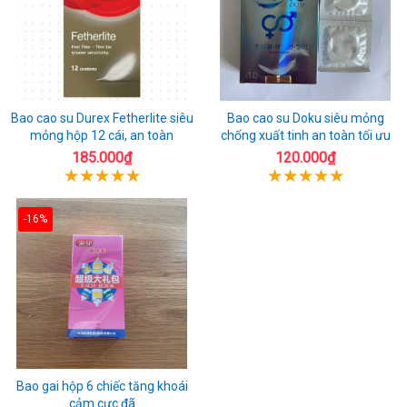
Bao cao su Durex Fetherlite siêu
Bao cao su Doku siêu mỏng
mỏng hộp 12 cái, an toàn
chống xuất tinh an toàn tối ưu
185.000₫
120.000₫
-16%
Bao gai hộp 6 chiếc tăng khoái
cảm cực đã