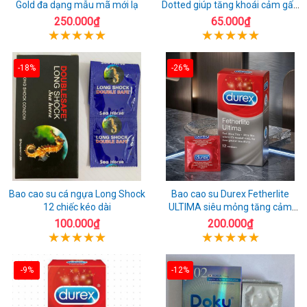
Gold đa dạng mẫu mã mới lạ
Dotted giúp tăng khoái cảm gấp
đôi
250.000₫
65.000₫
-18%
-26%
Bao cao su cá ngựa Long Shock
Bao cao su Durex Fetherlite
12 chiếc kéo dài
ULTIMA siêu mỏng tăng cảm
giác
100.000₫
200.000₫
-9%
-12%