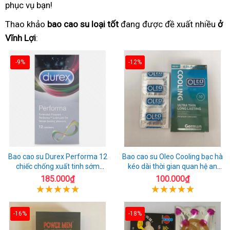
phục vụ bạn!
Thao khảo
bao cao su loại tốt
đang được đề xuất nhiều
ở
Vĩnh Lợi
:
-9%
-12%
Bao cao su Durex Performa 12
Bao cao su Oleo Cooling bạc hà
chiếc chống xuất tinh sớm
kéo dài thời gian quan hệ an
chuẩn Thái Lan
toàn
185.000₫
100.000₫
-16%
-18%