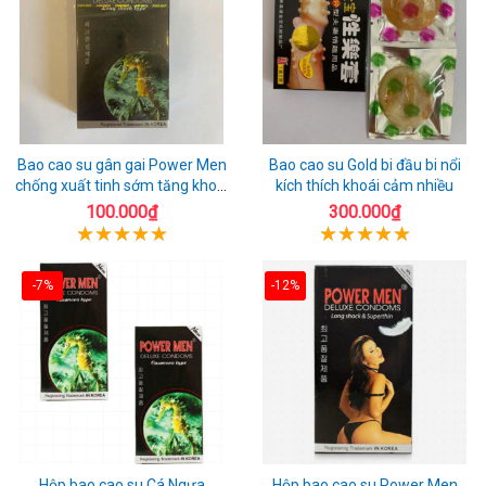
Bao cao su gân gai Power Men
Bao cao su Gold bi đầu bi nổi
chống xuất tinh sớm tăng khoái
kích thích khoái cảm nhiều
cảm
100.000₫
300.000₫
-7%
-12%
Hộp bao cao su Cá Ngựa
Hộp bao cao su Power Men