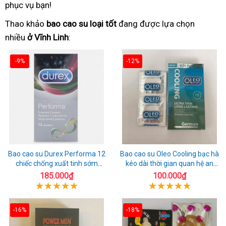
phục vụ bạn!
Thao khảo
bao cao su loại tốt
đang được lựa chọn
nhiều
ở Vĩnh Linh
:
-9%
-12%
Bao cao su Durex Performa 12
Bao cao su Oleo Cooling bạc hà
chiếc chống xuất tinh sớm
kéo dài thời gian quan hệ an
chuẩn Thái Lan
toàn
185.000₫
100.000₫
-16%
-18%