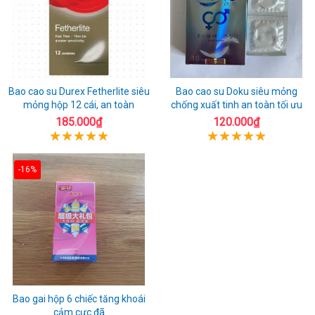
Bao cao su Durex Fetherlite siêu
Bao cao su Doku siêu mỏng
mỏng hộp 12 cái, an toàn
chống xuất tinh an toàn tối ưu
185.000₫
120.000₫
-16%
Bao gai hộp 6 chiếc tăng khoái
cảm cực đã