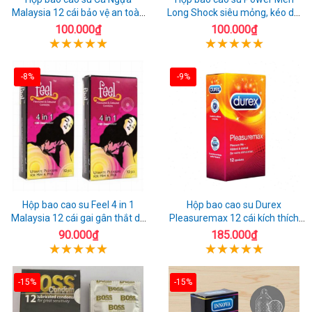
Malaysia 12 cái bảo vệ an toàn
Long Shock siêu mỏng, kéo dài
tuyệt đối
quan hệ thoải mái
100.000₫
100.000₫
-8%
-9%
Hộp bao cao su Feel 4 in 1
Hộp bao cao su Durex
Malaysia 12 cái gai gân thắt dễ
Pleasuremax 12 cái kích thích
sử dụng
tăng khoái cảm
90.000₫
185.000₫
-15%
-15%