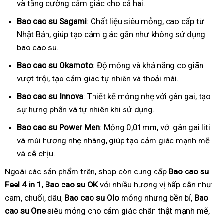
và tăng cường cảm giác cho cả hai.
Bao cao su Sagami
: Chất liệu siêu mỏng, cao cấp từ
Nhật Bản, giúp tạo cảm giác gần như không sử dụng
bao cao su.
Bao cao su Okamoto
: Độ mỏng và khả năng co giãn
vượt trội, tạo cảm giác tự nhiên và thoải mái.
Bao cao su Innova
: Thiết kế mỏng nhẹ với gân gai, tạo
sự hưng phấn và tự nhiên khi sử dụng.
Bao cao su Power Men
: Mỏng 0,01mm, với gân gai liti
và mùi hương nhẹ nhàng, giúp tạo cảm giác mạnh mẽ
và dễ chịu.
Ngoài các sản phẩm trên, shop còn cung cấp
Bao cao su
Feel 4 in 1
,
Bao cao su OK
với nhiều hương vị hấp dẫn như
cam, chuối, dâu,
Bao cao su Olo
mỏng nhưng bền bỉ,
Bao
cao su One
siêu mỏng cho cảm giác chân thật mạnh mẽ,