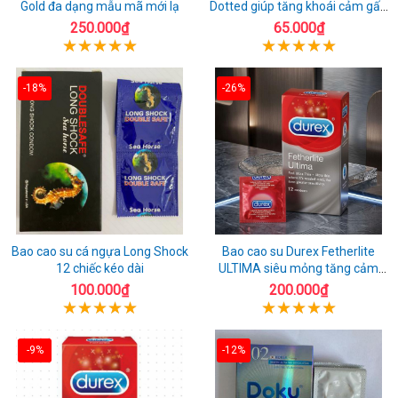
Gold đa dạng mẫu mã mới lạ
Dotted giúp tăng khoái cảm gấp
đôi
250.000₫
65.000₫
-18%
-26%
Bao cao su cá ngựa Long Shock
Bao cao su Durex Fetherlite
12 chiếc kéo dài
ULTIMA siêu mỏng tăng cảm
giác
100.000₫
200.000₫
-9%
-12%