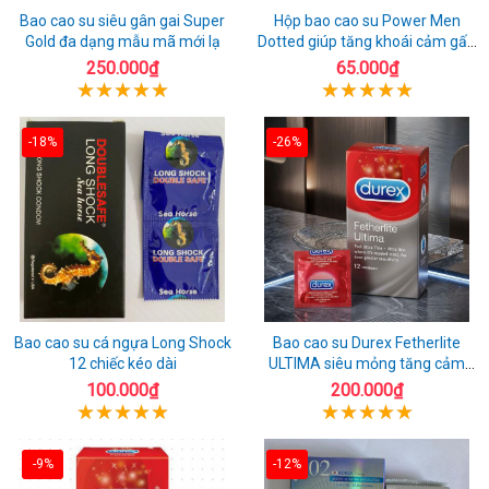
Bao cao su siêu gân gai Super
Hộp bao cao su Power Men
Gold đa dạng mẫu mã mới lạ
Dotted giúp tăng khoái cảm gấp
đôi
250.000₫
65.000₫
-18%
-26%
Bao cao su cá ngựa Long Shock
Bao cao su Durex Fetherlite
12 chiếc kéo dài
ULTIMA siêu mỏng tăng cảm
giác
100.000₫
200.000₫
-9%
-12%