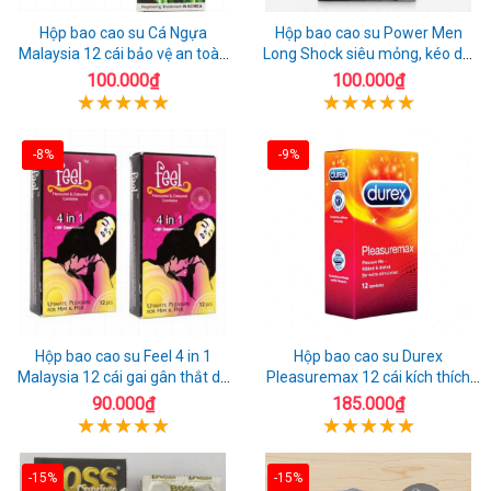
Hộp bao cao su Cá Ngựa
Hộp bao cao su Power Men
Malaysia 12 cái bảo vệ an toàn
Long Shock siêu mỏng, kéo dài
tuyệt đối
quan hệ thoải mái
100.000₫
100.000₫
-8%
-9%
Hộp bao cao su Feel 4 in 1
Hộp bao cao su Durex
Malaysia 12 cái gai gân thắt dễ
Pleasuremax 12 cái kích thích
sử dụng
tăng khoái cảm
90.000₫
185.000₫
-15%
-15%