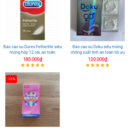
Bao cao su Durex Fetherlite siêu
Bao cao su Doku siêu mỏng
mỏng hộp 12 cái, an toàn
chống xuất tinh an toàn tối ưu
185.000₫
120.000₫
-16%