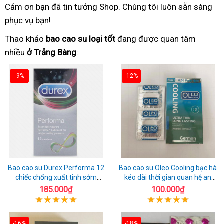
Cảm ơn bạn đã tin tưởng Shop. Chúng tôi luôn sẵn sàng
phục vụ bạn!
Thao khảo
bao cao su loại tốt
đang được quan tâm
nhiều
ở Trảng Bàng
:
-9%
-12%
Bao cao su Durex Performa 12
Bao cao su Oleo Cooling bạc hà
chiếc chống xuất tinh sớm
kéo dài thời gian quan hệ an
chuẩn Thái Lan
toàn
185.000₫
100.000₫
-16%
-18%