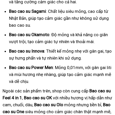
và tăng cường cảm giác cho cả hai.
Bao cao su Sagami
: Chất liệu siêu mỏng, cao cấp từ
Nhật Bản, giúp tạo cảm giác gần như không sử dụng
bao cao su.
Bao cao su Okamoto
: Độ mỏng và khả năng co giãn
vượt trội, tạo cảm giác tự nhiên và thoải mái.
Bao cao su Innova
: Thiết kế mỏng nhẹ với gân gai, tạo
sự hưng phấn và tự nhiên khi sử dụng.
Bao cao su Power Men
: Mỏng 0,01mm, với gân gai liti
và mùi hương nhẹ nhàng, giúp tạo cảm giác mạnh mẽ
và dễ chịu.
Ngoài các sản phẩm trên, shop còn cung cấp
Bao cao su
Feel 4 in 1
,
Bao cao su OK
với nhiều hương vị hấp dẫn như
cam, chuối, dâu,
Bao cao su Olo
mỏng nhưng bền bỉ,
Bao
cao su One
siêu mỏng cho cảm giác chân thật mạnh mẽ,