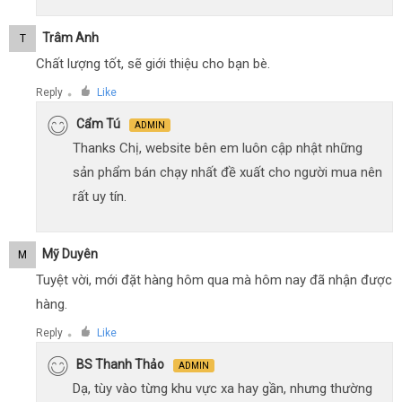
Trâm Anh
T
Chất lượng tốt, sẽ giới thiệu cho bạn bè.
Reply
Like
●
Cẩm Tú
ADMIN
Thanks Chị, website bên em luôn cập nhật những
sản phẩm bán chạy nhất đề xuất cho người mua nên
rất uy tín.
Mỹ Duyên
M
Tuyệt vời, mới đặt hàng hôm qua mà hôm nay đã nhận được
hàng.
Reply
Like
●
BS Thanh Thảo
ADMIN
Dạ, tùy vào từng khu vực xa hay gần, nhưng thường