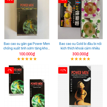
Bao cao su gân gai Power Men
Bao cao su Gold bi đầu bi nổi
chống xuất tinh sớm tăng khoái
kích thích khoái cảm nhiều
cảm
100.000₫
300.000₫
-7%
-12%