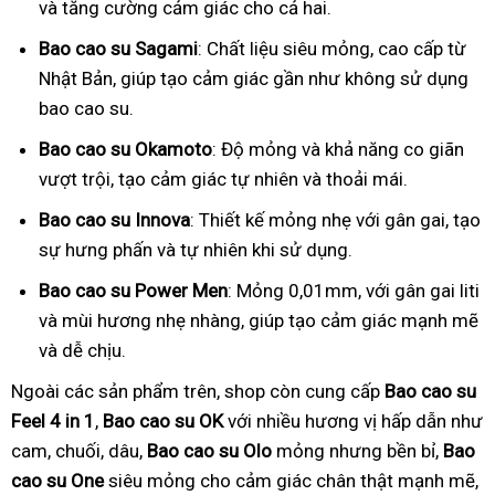
và tăng cường cảm giác cho cả hai.
Bao cao su Sagami
: Chất liệu siêu mỏng, cao cấp từ
Nhật Bản, giúp tạo cảm giác gần như không sử dụng
bao cao su.
Bao cao su Okamoto
: Độ mỏng và khả năng co giãn
vượt trội, tạo cảm giác tự nhiên và thoải mái.
Bao cao su Innova
: Thiết kế mỏng nhẹ với gân gai, tạo
sự hưng phấn và tự nhiên khi sử dụng.
Bao cao su Power Men
: Mỏng 0,01mm, với gân gai liti
và mùi hương nhẹ nhàng, giúp tạo cảm giác mạnh mẽ
và dễ chịu.
Ngoài các sản phẩm trên, shop còn cung cấp
Bao cao su
Feel 4 in 1
,
Bao cao su OK
với nhiều hương vị hấp dẫn như
cam, chuối, dâu,
Bao cao su Olo
mỏng nhưng bền bỉ,
Bao
cao su One
siêu mỏng cho cảm giác chân thật mạnh mẽ,