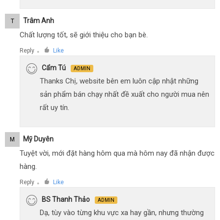
Trâm Anh
T
Chất lượng tốt, sẽ giới thiệu cho bạn bè.
Reply
Like
●
Cẩm Tú
ADMIN
Thanks Chị, website bên em luôn cập nhật những
sản phẩm bán chạy nhất đề xuất cho người mua nên
rất uy tín.
Mỹ Duyên
M
Tuyệt vời, mới đặt hàng hôm qua mà hôm nay đã nhận được
hàng.
Reply
Like
●
BS Thanh Thảo
ADMIN
Dạ, tùy vào từng khu vực xa hay gần, nhưng thường