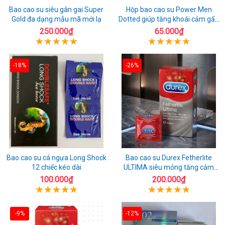
Bao cao su siêu gân gai Super
Hộp bao cao su Power Men
Gold đa dạng mẫu mã mới lạ
Dotted giúp tăng khoái cảm gấp
đôi
250.000₫
65.000₫
-18%
-26%
Bao cao su cá ngựa Long Shock
Bao cao su Durex Fetherlite
12 chiếc kéo dài
ULTIMA siêu mỏng tăng cảm
giác
100.000₫
200.000₫
-9%
-12%