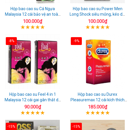
Hộp bao cao su Cá Ngựa
Hộp bao cao su Power Men
Malaysia 12 cái bảo vệ an toàn
Long Shock siêu mỏng, kéo dài
tuyệt đối
quan hệ thoải mái
100.000₫
100.000₫
-8%
-9%
Hộp bao cao su Feel 4 in 1
Hộp bao cao su Durex
Malaysia 12 cái gai gân thắt dễ
Pleasuremax 12 cái kích thích
sử dụng
tăng khoái cảm
90.000₫
185.000₫
-15%
-15%