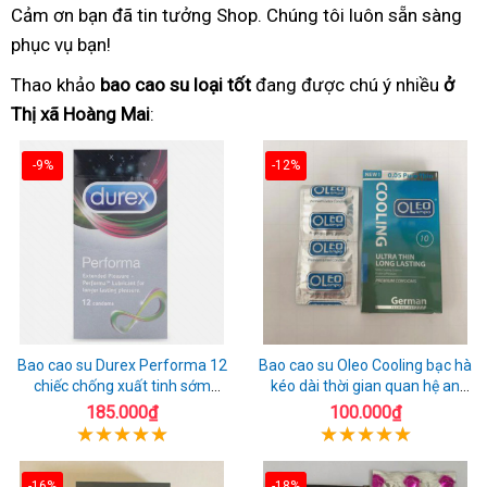
Cảm ơn bạn đã tin tưởng Shop. Chúng tôi luôn sẵn sàng
phục vụ bạn!
Thao khảo
bao cao su loại tốt
đang được chú ý nhiều
ở
Thị xã Hoàng Mai
:
-9%
-12%
Bao cao su Durex Performa 12
Bao cao su Oleo Cooling bạc hà
chiếc chống xuất tinh sớm
kéo dài thời gian quan hệ an
chuẩn Thái Lan
toàn
185.000₫
100.000₫
-16%
-18%