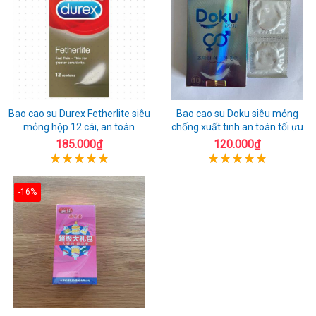
Bao cao su Durex Fetherlite siêu
Bao cao su Doku siêu mỏng
mỏng hộp 12 cái, an toàn
chống xuất tinh an toàn tối ưu
185.000₫
120.000₫
-16%