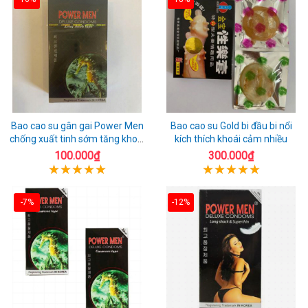
Bao cao su gân gai Power Men
Bao cao su Gold bi đầu bi nổi
chống xuất tinh sớm tăng khoái
kích thích khoái cảm nhiều
cảm
100.000₫
300.000₫
-7%
-12%