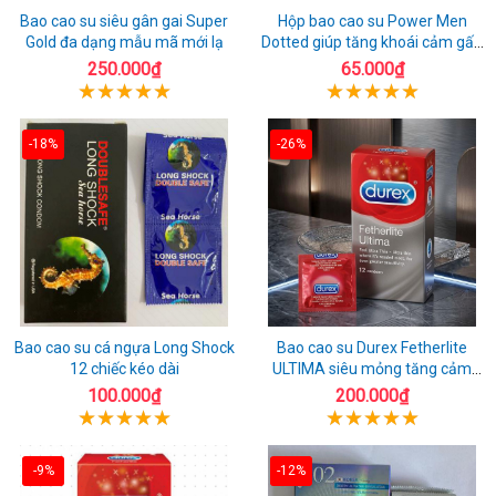
Bao cao su siêu gân gai Super
Hộp bao cao su Power Men
Gold đa dạng mẫu mã mới lạ
Dotted giúp tăng khoái cảm gấp
đôi
250.000₫
65.000₫
-18%
-26%
Bao cao su cá ngựa Long Shock
Bao cao su Durex Fetherlite
12 chiếc kéo dài
ULTIMA siêu mỏng tăng cảm
giác
100.000₫
200.000₫
-9%
-12%