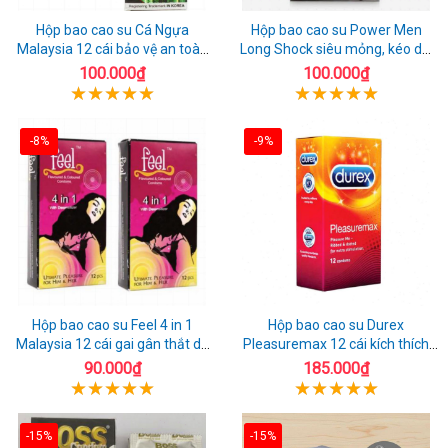
Hộp bao cao su Cá Ngựa
Hộp bao cao su Power Men
Malaysia 12 cái bảo vệ an toàn
Long Shock siêu mỏng, kéo dài
tuyệt đối
quan hệ thoải mái
100.000₫
100.000₫
-8%
-9%
Hộp bao cao su Feel 4 in 1
Hộp bao cao su Durex
Malaysia 12 cái gai gân thắt dễ
Pleasuremax 12 cái kích thích
sử dụng
tăng khoái cảm
90.000₫
185.000₫
-15%
-15%