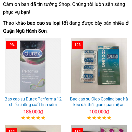
Cảm ơn bạn đã tin tưởng Shop. Chúng tôi luôn sẵn sàng
phục vụ bạn!
Thao khảo
bao cao su loại tốt
đang được bày bán nhiều
ở
Quận Ngũ Hành Sơn
:
-9%
-12%
Bao cao su Durex Performa 12
Bao cao su Oleo Cooling bạc hà
chiếc chống xuất tinh sớm
kéo dài thời gian quan hệ an
chuẩn Thái Lan
toàn
185.000₫
100.000₫
-16%
-18%