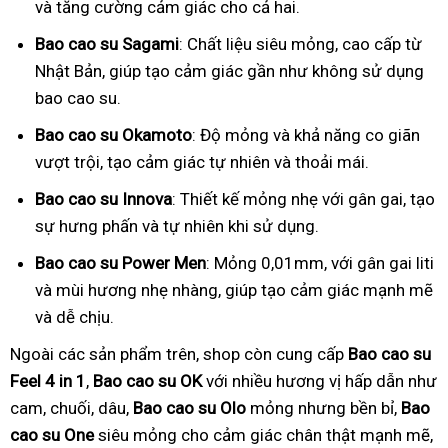
và tăng cường cảm giác cho cả hai.
Bao cao su Sagami
: Chất liệu siêu mỏng, cao cấp từ
Nhật Bản, giúp tạo cảm giác gần như không sử dụng
bao cao su.
Bao cao su Okamoto
: Độ mỏng và khả năng co giãn
vượt trội, tạo cảm giác tự nhiên và thoải mái.
Bao cao su Innova
: Thiết kế mỏng nhẹ với gân gai, tạo
sự hưng phấn và tự nhiên khi sử dụng.
Bao cao su Power Men
: Mỏng 0,01mm, với gân gai liti
và mùi hương nhẹ nhàng, giúp tạo cảm giác mạnh mẽ
và dễ chịu.
Ngoài các sản phẩm trên, shop còn cung cấp
Bao cao su
Feel 4 in 1
,
Bao cao su OK
với nhiều hương vị hấp dẫn như
cam, chuối, dâu,
Bao cao su Olo
mỏng nhưng bền bỉ,
Bao
cao su One
siêu mỏng cho cảm giác chân thật mạnh mẽ,