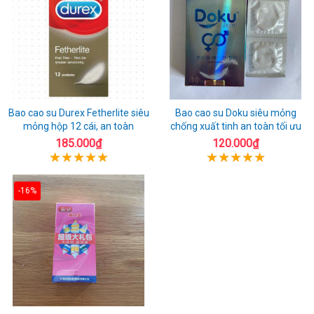
Bao cao su Durex Fetherlite siêu
Bao cao su Doku siêu mỏng
mỏng hộp 12 cái, an toàn
chống xuất tinh an toàn tối ưu
185.000₫
120.000₫
-16%