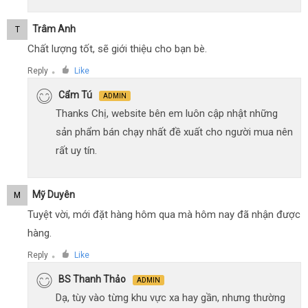
Trâm Anh
T
Chất lượng tốt, sẽ giới thiệu cho bạn bè.
Reply
Like
●
Cẩm Tú
ADMIN
Thanks Chị, website bên em luôn cập nhật những
sản phẩm bán chạy nhất đề xuất cho người mua nên
rất uy tín.
Mỹ Duyên
M
Tuyệt vời, mới đặt hàng hôm qua mà hôm nay đã nhận được
hàng.
Reply
Like
●
BS Thanh Thảo
ADMIN
Dạ, tùy vào từng khu vực xa hay gần, nhưng thường