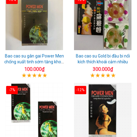
Bao cao su gân gai Power Men
Bao cao su Gold bi đầu bi nổi
chống xuất tinh sớm tăng khoái
kích thích khoái cảm nhiều
cảm
100.000₫
300.000₫
-7%
-12%