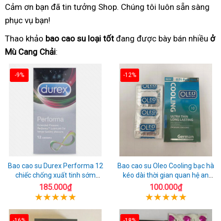
Cảm ơn bạn đã tin tưởng Shop. Chúng tôi luôn sẵn sàng
phục vụ bạn!
Thao khảo
bao cao su loại tốt
đang được bày bán nhiều
ở
Mù Cang Chải
:
-9%
-12%
Bao cao su Durex Performa 12
Bao cao su Oleo Cooling bạc hà
chiếc chống xuất tinh sớm
kéo dài thời gian quan hệ an
chuẩn Thái Lan
toàn
185.000₫
100.000₫
-16%
-18%