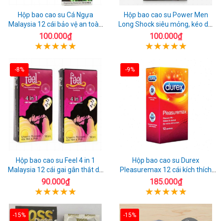
Hộp bao cao su Cá Ngựa
Hộp bao cao su Power Men
Malaysia 12 cái bảo vệ an toàn
Long Shock siêu mỏng, kéo dài
tuyệt đối
quan hệ thoải mái
100.000₫
100.000₫
-8%
-9%
Hộp bao cao su Feel 4 in 1
Hộp bao cao su Durex
Malaysia 12 cái gai gân thắt dễ
Pleasuremax 12 cái kích thích
sử dụng
tăng khoái cảm
90.000₫
185.000₫
-15%
-15%