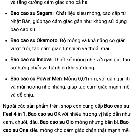
và tăng cường cảm giác cho cả hai.
Bao cao su Sagami
: Chất liệu siêu mỏng, cao cấp từ
Nhật Bản, giúp tạo cảm giác gần như không sử dụng
bao cao su.
Bao cao su Okamoto
: Độ mỏng và khả năng co giãn
vượt trội, tạo cảm giác tự nhiên và thoải mái.
Bao cao su Innova
: Thiết kế mỏng nhẹ với gân gai, tạo
sự hưng phấn và tự nhiên khi sử dụng.
Bao cao su Power Men
: Mỏng 0,01mm, với gân gai liti
và mùi hương nhẹ nhàng, giúp tạo cảm giác mạnh mẽ
và dễ chịu.
Ngoài các sản phẩm trên, shop còn cung cấp
Bao cao su
Feel 4 in 1
,
Bao cao su OK
với nhiều hương vị hấp dẫn như
cam, chuối, dâu,
Bao cao su Olo
mỏng nhưng bền bỉ,
Bao
cao su One
siêu mỏng cho cảm giác chân thật mạnh mẽ,