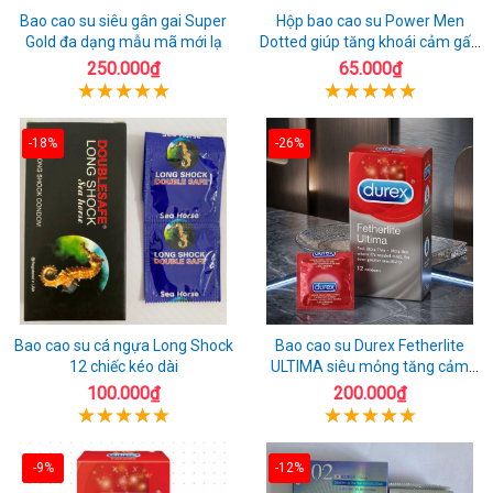
Bao cao su siêu gân gai Super
Hộp bao cao su Power Men
Gold đa dạng mẫu mã mới lạ
Dotted giúp tăng khoái cảm gấp
đôi
250.000₫
65.000₫
-18%
-26%
Bao cao su cá ngựa Long Shock
Bao cao su Durex Fetherlite
12 chiếc kéo dài
ULTIMA siêu mỏng tăng cảm
giác
100.000₫
200.000₫
-9%
-12%