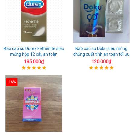
Bao cao su Durex Fetherlite siêu
Bao cao su Doku siêu mỏng
mỏng hộp 12 cái, an toàn
chống xuất tinh an toàn tối ưu
185.000₫
120.000₫
-16%