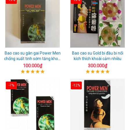
Bao cao su gân gai Power Men
Bao cao su Gold bi đầu bi nổi
chống xuất tinh sớm tăng khoái
kích thích khoái cảm nhiều
cảm
100.000₫
300.000₫
-7%
-12%