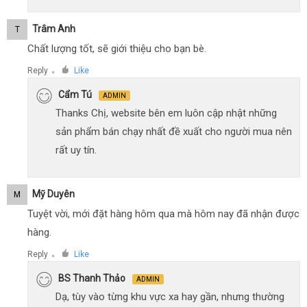
Trâm Anh
T
Chất lượng tốt, sẽ giới thiệu cho bạn bè.
Reply
Like
●
Cẩm Tú
ADMIN
Thanks Chị, website bên em luôn cập nhật những
sản phẩm bán chạy nhất đề xuất cho người mua nên
rất uy tín.
Mỹ Duyên
M
Tuyệt vời, mới đặt hàng hôm qua mà hôm nay đã nhận được
hàng.
Reply
Like
●
BS Thanh Thảo
ADMIN
Dạ, tùy vào từng khu vực xa hay gần, nhưng thường