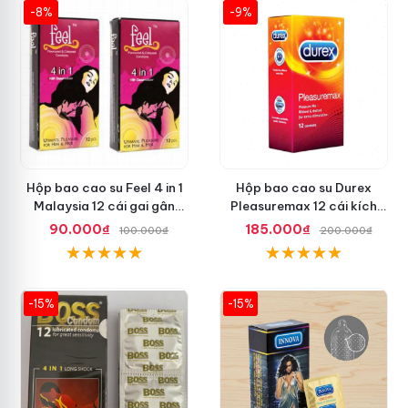
-8%
-9%
Hộp bao cao su Feel 4 in 1
Hộp bao cao su Durex
Malaysia 12 cái gai gân
Pleasuremax 12 cái kích
thắt dễ sử dụng
thích tăng khoái cảm
90.000₫
185.000₫
100.000₫
200.000₫
-15%
-15%