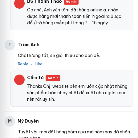
BS Thanh Thảo
Admin
Có nhé, Anh yên tâm đặt hàng online ạ, nhận
được hàng mới thanh toán tiền. Ngoài ra được
đổi/trả hàng miễn phí trong 7 - 15 ngày
Trâm Anh
T
Chất lượng tốt, sẽ giới thiệu cho bạn bè.
Reply
Like
●
Cẩm Tú
Admin
Thanks Chị, website bên em luôn cập nhật những
sản phẩm bán chạy nhất đề xuất cho người mua
nên rất uy tín.
Mỹ Duyên
M
Tuyệt vời, mới đặt hàng hôm qua mà hôm nay đã nhận