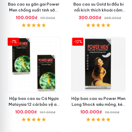
Bao cao su gân gai Power
Bao cao su Gold bi đầu bi
Men chống xuất tinh sớm
nổi kích thích khoái cảm
tăng khoái cảm
nhiều
100.000₫
300.000₫
119.000₫
365.000₫
-7%
-12%
Hộp bao cao su Cá Ngựa
Hộp bao cao su Power Men
Malaysia 12 cái bảo vệ an
Long Shock siêu mỏng, kéo
toàn tuyệt đối
dài quan hệ thoải mái
100.000₫
100.000₫
107.000₫
113.000₫