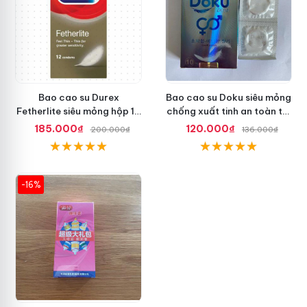
Bao cao su Durex
Bao cao su Doku siêu mỏng
Fetherlite siêu mỏng hộp 12
chống xuất tinh an toàn tối
cái, an toàn
ưu
185.000₫
120.000₫
200.000₫
136.000₫
-16%