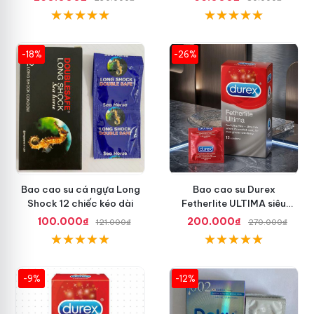
-18%
-26%
Bao cao su cá ngựa Long
Bao cao su Durex
Shock 12 chiếc kéo dài
Fetherlite ULTIMA siêu
mỏng tăng cảm giác
100.000₫
200.000₫
121.000₫
270.000₫
-9%
-12%