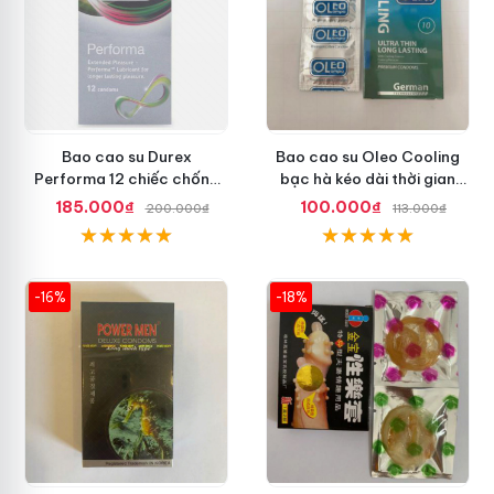
Bao cao su Durex
Bao cao su Oleo Cooling
Performa 12 chiếc chống
bạc hà kéo dài thời gian
xuất tinh sớm chuẩn Thái
quan hệ an toàn
185.000₫
100.000₫
200.000₫
113.000₫
Lan
-16%
-18%