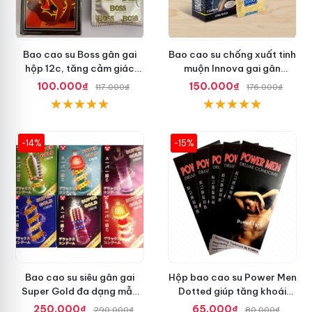
Bao cao su Boss gân gai
Bao cao su chống xuất tinh
hộp 12c, tăng cảm giác
muộn Innova gai gân
thăng hoa
Malaysia
100.000₫
150.000₫
117.000₫
176.000₫
-14%
-15%
Bao cao su siêu gân gai
Hộp bao cao su Power Men
Super Gold đa dạng mẫu
Dotted giúp tăng khoái
mã mới lạ
cảm gấp đôi
250.000₫
65.000₫
290.000₫
80.000₫