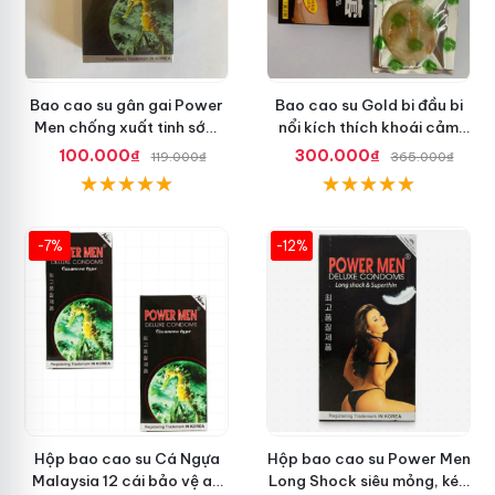
Bao cao su gân gai Power
Bao cao su Gold bi đầu bi
Men chống xuất tinh sớm
nổi kích thích khoái cảm
tăng khoái cảm
nhiều
100.000₫
300.000₫
119.000₫
365.000₫
-7%
-12%
Hộp bao cao su Cá Ngựa
Hộp bao cao su Power Men
Malaysia 12 cái bảo vệ an
Long Shock siêu mỏng, kéo