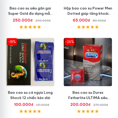
Bao cao su siêu gân gai
Hộp bao cao su Power Men
Super Gold đa dạng mẫu
Dotted giúp tăng khoái
mã mới lạ
cảm gấp đôi
250.000₫
65.000₫
290.000₫
80.000₫
-18%
-26%
Bao cao su cá ngựa Long
Bao cao su Durex
Shock 12 chiếc kéo dài
Fetherlite ULTIMA siêu
mỏng tăng cảm giác
100.000₫
200.000₫
121.000₫
270.000₫