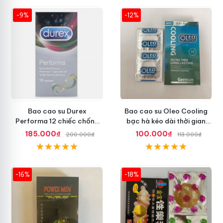
-9%
-12%
Bao cao su Durex
Bao cao su Oleo Cooling
Performa 12 chiếc chống
bạc hà kéo dài thời gian
xuất tinh sớm chuẩn Thái
quan hệ an toàn
185.000₫
100.000₫
200.000₫
113.000₫
Lan
-16%
-18%