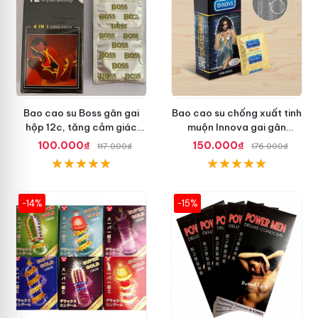
Bao cao su Boss gân gai
Bao cao su chống xuất tinh
hộp 12c, tăng cảm giác
muộn Innova gai gân
thăng hoa
Malaysia
100.000₫
150.000₫
117.000₫
176.000₫
-14%
-15%