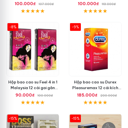
toàn tuyệt đối
dài quan hệ thoải mái
100.000₫
100.000₫
107.000₫
113.000₫
-8%
-9%
Hộp bao cao su Feel 4 in 1
Hộp bao cao su Durex
Malaysia 12 cái gai gân
Pleasuremax 12 cái kích
thắt dễ sử dụng
thích tăng khoái cảm
90.000₫
185.000₫
100.000₫
200.000₫
-15%
-15%