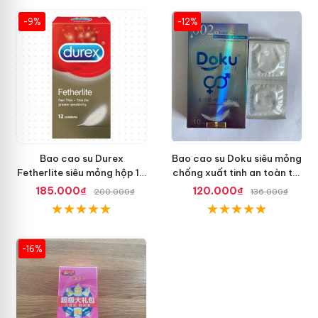
-9%
-12%
Bao cao su Durex
Bao cao su Doku siêu mỏng
Fetherlite siêu mỏng hộp 12
chống xuất tinh an toàn tối
cái, an toàn
ưu
185.000₫
120.000₫
200.000₫
136.000₫
-16%