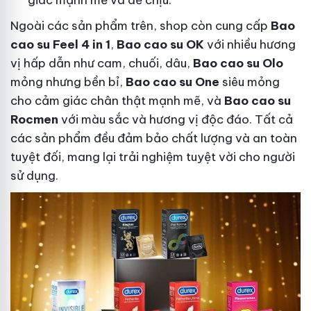
giác mạnh mẽ và dễ chịu.
Ngoài các sản phẩm trên, shop còn cung cấp
Bao
cao su Feel 4 in 1
,
Bao cao su OK
với nhiều hương
vị hấp dẫn như cam, chuối, dâu,
Bao cao su Olo
mỏng nhưng bền bỉ,
Bao cao su One
siêu mỏng
cho cảm giác chân thật mạnh mẽ, và
Bao cao su
Rocmen
với màu sắc và hương vị độc đáo. Tất cả
các sản phẩm đều đảm bảo chất lượng và an toàn
tuyệt đối, mang lại trải nghiệm tuyệt vời cho người
sử dụng.