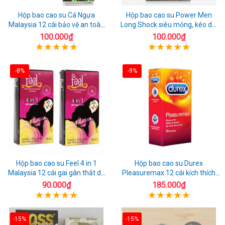
Hộp bao cao su Cá Ngựa
Hộp bao cao su Power Men
Malaysia 12 cái bảo vệ an toàn
Long Shock siêu mỏng, kéo dài
tuyệt đối
quan hệ thoải mái
100.000₫
100.000₫
-8%
-9%
Hộp bao cao su Feel 4 in 1
Hộp bao cao su Durex
Malaysia 12 cái gai gân thắt dễ
Pleasuremax 12 cái kích thích
sử dụng
tăng khoái cảm
90.000₫
185.000₫
-15%
-15%