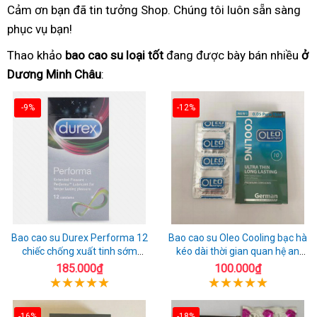
Cảm ơn bạn đã tin tưởng Shop. Chúng tôi luôn sẵn sàng
phục vụ bạn!
Thao khảo
bao cao su loại tốt
đang được bày bán nhiều
ở
Dương Minh Châu
:
-9%
-12%
Bao cao su Durex Performa 12
Bao cao su Oleo Cooling bạc hà
chiếc chống xuất tinh sớm
kéo dài thời gian quan hệ an
chuẩn Thái Lan
toàn
185.000₫
100.000₫
-16%
-18%