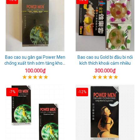
Bao cao su gân gai Power Men
Bao cao su Gold bi đầu bi nổi
chống xuất tinh sớm tăng khoái
kích thích khoái cảm nhiều
cảm
100.000₫
300.000₫
-7%
-12%