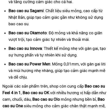
và tăng cường cảm giác cho cả hai.
Bao cao su Sagami
: Chất liệu siêu mỏng, cao cấp từ
Nhật Bản, giúp tạo cảm giác gần như không sử dụng
bao cao su.
Bao cao su Okamoto
: Độ mỏng và khả năng co giãn
vượt trội, tạo cảm giác tự nhiên và thoải mái.
Bao cao su Innova
: Thiết kế mỏng nhẹ với gân gai, tạo
sự hưng phấn và tự nhiên khi sử dụng.
Bao cao su Power Men
: Mỏng 0,01mm, với gân gai liti
và mùi hương nhẹ nhàng, giúp tạo cảm giác mạnh mẽ
và dễ chịu.
Ngoài các sản phẩm trên, shop còn cung cấp
Bao cao su
Feel 4 in 1
,
Bao cao su OK
với nhiều hương vị hấp dẫn như
cam, chuối, dâu,
Bao cao su Olo
mỏng nhưng bền bỉ,
Bao
cao su One
siêu mỏng cho cảm giác chân thật mạnh mẽ,