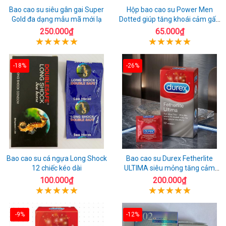
Bao cao su siêu gân gai Super
Hộp bao cao su Power Men
Gold đa dạng mẫu mã mới lạ
Dotted giúp tăng khoái cảm gấp
đôi
250.000₫
65.000₫
-18%
-26%
Bao cao su cá ngựa Long Shock
Bao cao su Durex Fetherlite
12 chiếc kéo dài
ULTIMA siêu mỏng tăng cảm
giác
100.000₫
200.000₫
-9%
-12%