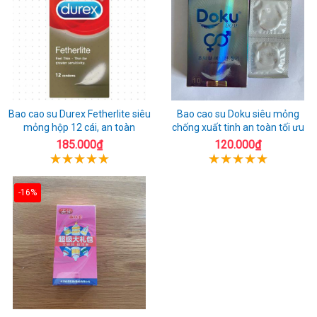
Bao cao su Durex Fetherlite siêu
Bao cao su Doku siêu mỏng
mỏng hộp 12 cái, an toàn
chống xuất tinh an toàn tối ưu
185.000₫
120.000₫
-16%