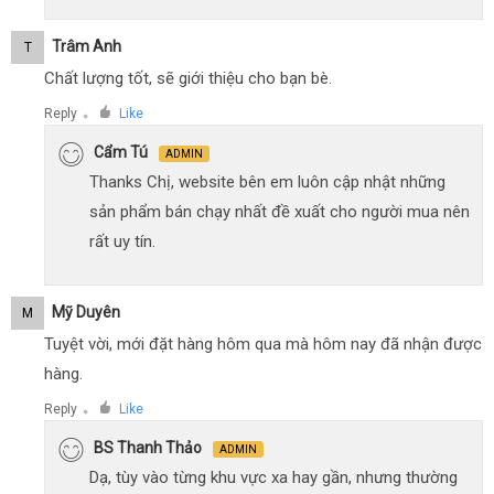
Trâm Anh
T
Chất lượng tốt, sẽ giới thiệu cho bạn bè.
Reply
Like
●
Cẩm Tú
ADMIN
Thanks Chị, website bên em luôn cập nhật những
sản phẩm bán chạy nhất đề xuất cho người mua nên
rất uy tín.
Mỹ Duyên
M
Tuyệt vời, mới đặt hàng hôm qua mà hôm nay đã nhận được
hàng.
Reply
Like
●
BS Thanh Thảo
ADMIN
Dạ, tùy vào từng khu vực xa hay gần, nhưng thường