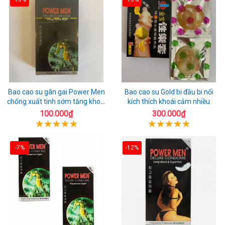
Bao cao su gân gai Power Men
Bao cao su Gold bi đầu bi nổi
chống xuất tinh sớm tăng khoái
kích thích khoái cảm nhiều
cảm
100.000₫
300.000₫
-7%
-12%