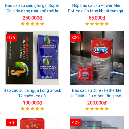
Bao cao su siêu gân gai Super
Hộp bao cao su Power Men
Gold đa dạng mẫu mã mới lạ
Dotted giúp tăng khoái cảm gấp
đôi
250.000₫
65.000₫
-18%
-26%
Bao cao su cá ngựa Long Shock
Bao cao su Durex Fetherlite
12 chiếc kéo dài
ULTIMA siêu mỏng tăng cảm
giác
100.000₫
200.000₫
-9%
-12%