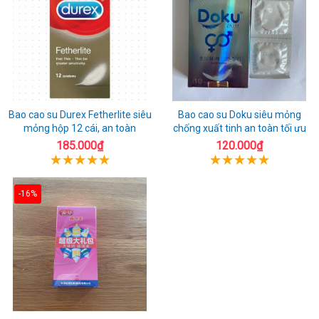
Bao cao su Durex Fetherlite siêu
Bao cao su Doku siêu mỏng
mỏng hộp 12 cái, an toàn
chống xuất tinh an toàn tối ưu
185.000₫
120.000₫
-16%