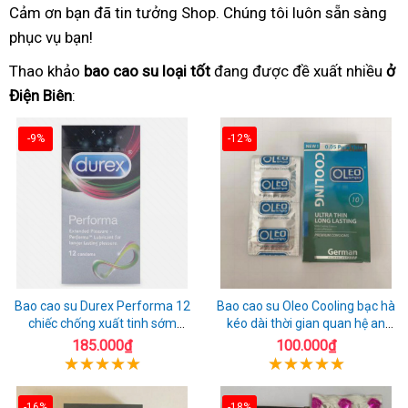
Cảm ơn bạn đã tin tưởng Shop. Chúng tôi luôn sẵn sàng
phục vụ bạn!
Thao khảo
bao cao su loại tốt
đang được đề xuất nhiều
ở
Điện Biên
:
-9%
-12%
Bao cao su Durex Performa 12
Bao cao su Oleo Cooling bạc hà
chiếc chống xuất tinh sớm
kéo dài thời gian quan hệ an
chuẩn Thái Lan
toàn
185.000₫
100.000₫
-16%
-18%