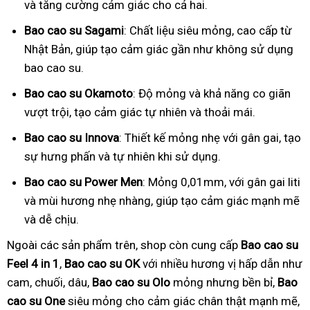
và tăng cường cảm giác cho cả hai.
Bao cao su Sagami
: Chất liệu siêu mỏng, cao cấp từ
Nhật Bản, giúp tạo cảm giác gần như không sử dụng
bao cao su.
Bao cao su Okamoto
: Độ mỏng và khả năng co giãn
vượt trội, tạo cảm giác tự nhiên và thoải mái.
Bao cao su Innova
: Thiết kế mỏng nhẹ với gân gai, tạo
sự hưng phấn và tự nhiên khi sử dụng.
Bao cao su Power Men
: Mỏng 0,01mm, với gân gai liti
và mùi hương nhẹ nhàng, giúp tạo cảm giác mạnh mẽ
và dễ chịu.
Ngoài các sản phẩm trên, shop còn cung cấp
Bao cao su
Feel 4 in 1
,
Bao cao su OK
với nhiều hương vị hấp dẫn như
cam, chuối, dâu,
Bao cao su Olo
mỏng nhưng bền bỉ,
Bao
cao su One
siêu mỏng cho cảm giác chân thật mạnh mẽ,