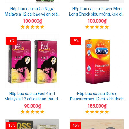
Hộp bao cao su Cá Ngựa
Hộp bao cao su Power Men
Malaysia 12 cái bảo vệ an toàn
Long Shock siêu mỏng, kéo dài
tuyệt đối
quan hệ thoải mái
100.000₫
100.000₫
-8%
-9%
Hộp bao cao su Feel 4 in 1
Hộp bao cao su Durex
Malaysia 12 cái gai gân thắt dễ
Pleasuremax 12 cái kích thích
sử dụng
tăng khoái cảm
90.000₫
185.000₫
-15%
-15%