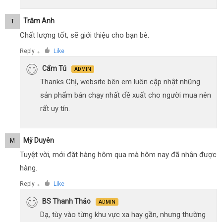
Trâm Anh
T
Chất lượng tốt, sẽ giới thiệu cho bạn bè.
Reply
Like
●
Cẩm Tú
ADMIN
Thanks Chị, website bên em luôn cập nhật những
sản phẩm bán chạy nhất đề xuất cho người mua nên
rất uy tín.
Mỹ Duyên
M
Tuyệt vời, mới đặt hàng hôm qua mà hôm nay đã nhận được
hàng.
Reply
Like
●
BS Thanh Thảo
ADMIN
Dạ, tùy vào từng khu vực xa hay gần, nhưng thường