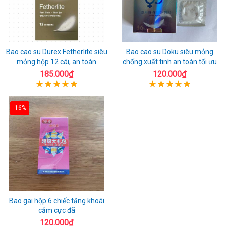
Bao cao su Durex Fetherlite siêu
Bao cao su Doku siêu mỏng
mỏng hộp 12 cái, an toàn
chống xuất tinh an toàn tối ưu
185.000₫
120.000₫
-16%
Bao gai hộp 6 chiếc tăng khoái
cảm cực đã
120.000₫