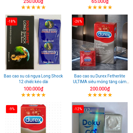
250.000₫
65.000₫
-18%
-26%
Bao cao su cá ngựa Long Shock
Bao cao su Durex Fetherlite
12 chiếc kéo dài
ULTIMA siêu mỏng tăng cảm
giác
100.000₫
200.000₫
-9%
-12%