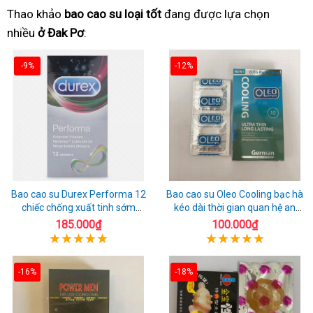
Thao khảo
bao cao su loại tốt
đang được lựa chọn
nhiều
ở Đak Pơ
:
-9%
-12%
Bao cao su Durex Performa 12
Bao cao su Oleo Cooling bạc hà
chiếc chống xuất tinh sớm
kéo dài thời gian quan hệ an
chuẩn Thái Lan
toàn
185.000₫
100.000₫
-16%
-18%