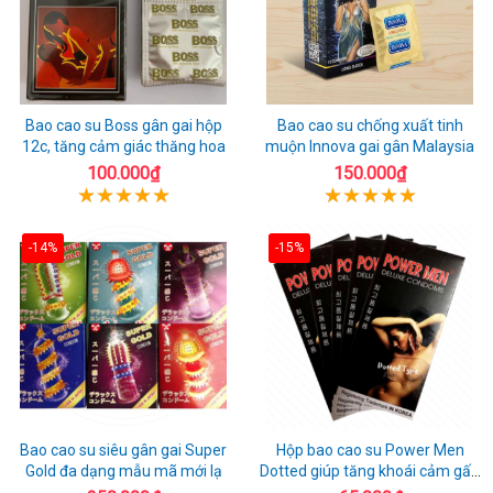
Bao cao su Boss gân gai hộp
Bao cao su chống xuất tinh
12c, tăng cảm giác thăng hoa
muộn Innova gai gân Malaysia
100.000₫
150.000₫
-14%
-15%
Bao cao su siêu gân gai Super
Hộp bao cao su Power Men
Gold đa dạng mẫu mã mới lạ
Dotted giúp tăng khoái cảm gấp
đôi