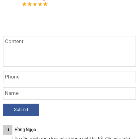
Hồng Ngọc
H
Lần dầu mình mua loai này, không nghĩ lại tốt đến vậy, băn