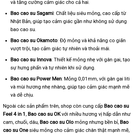
và tăng cường cảm giác cho cả hai.
Bao cao su Sagami
: Chất liệu siêu mỏng, cao cấp từ
Nhật Bản, giúp tạo cảm giác gần như không sử dụng
bao cao su.
Bao cao su Okamoto
: Độ mỏng và khả năng co giãn
vượt trội, tạo cảm giác tự nhiên và thoải mái.
Bao cao su Innova
: Thiết kế mỏng nhẹ với gân gai, tạo
sự hưng phấn và tự nhiên khi sử dụng.
Bao cao su Power Men
: Mỏng 0,01mm, với gân gai liti
và mùi hương nhẹ nhàng, giúp tạo cảm giác mạnh mẽ
và dễ chịu.
Ngoài các sản phẩm trên, shop còn cung cấp
Bao cao su
Feel 4 in 1
,
Bao cao su OK
với nhiều hương vị hấp dẫn như
cam, chuối, dâu,
Bao cao su Olo
mỏng nhưng bền bỉ,
Bao
cao su One
siêu mỏng cho cảm giác chân thật mạnh mẽ,