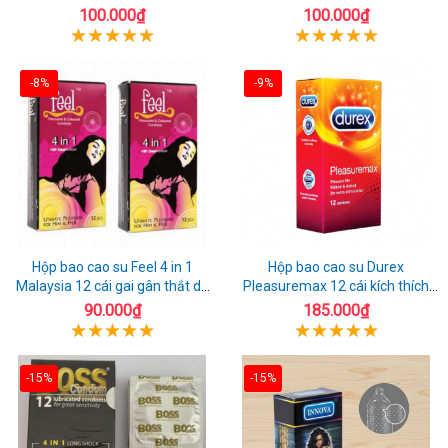
tuyệt đối
quan hệ thoải mái
100.000₫
100.000₫
-8%
-9%
Hộp bao cao su Feel 4 in 1
Hộp bao cao su Durex
Malaysia 12 cái gai gân thắt dễ
Pleasuremax 12 cái kích thích
sử dụng
tăng khoái cảm
90.000₫
185.000₫
-15%
-15%