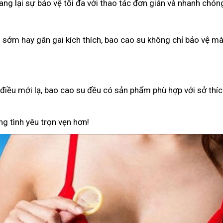
g lại sự bảo vệ tối đa với thao tác đơn giản và nhanh chón
h sớm hay gân gai kích thích, bao cao su không chỉ bảo vệ 
iều mới lạ, bao cao su đều có sản phẩm phù hợp với sở thíc
g tình yêu trọn vẹn hơn!