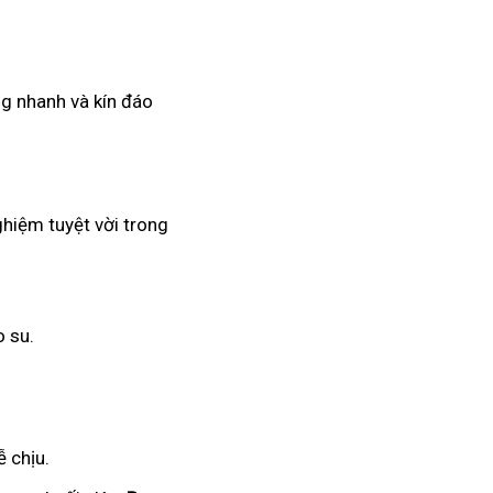
ng nhanh và kín đáo
ghiệm tuyệt vời trong
o su.
 chịu.