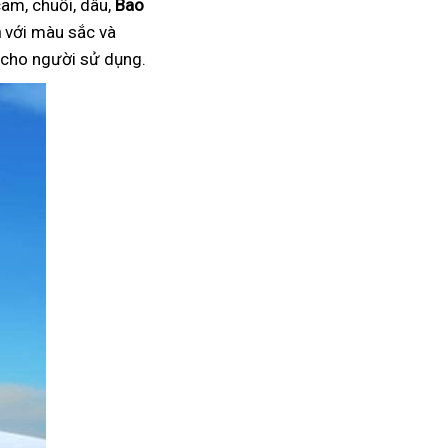
am, chuối, dâu,
Bao
n
với màu sắc và
i cho người sử dụng.