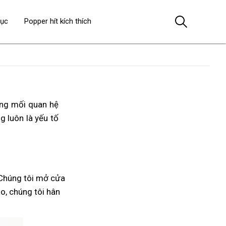
dục
Popper hít kích thích
ong mối quan hệ
ng luôn là yếu tố
 Chúng tôi mở cửa
áo, chúng tôi hân