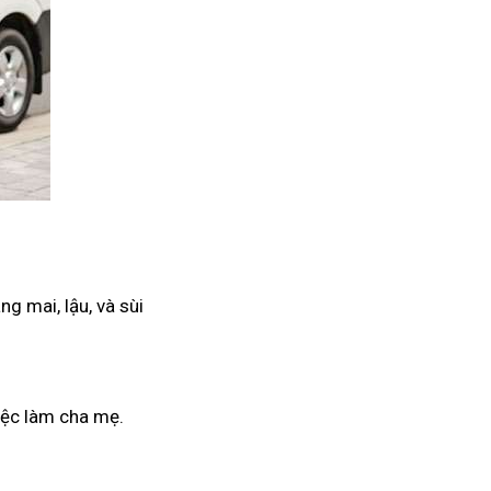
g mai, lậu, và sùi
iệc làm cha mẹ.