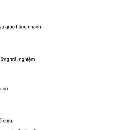
 vụ giao hàng nhanh
hững trải nghiệm
o su.
 chịu.