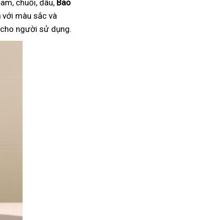
am, chuối, dâu,
Bao
n
với màu sắc và
i cho người sử dụng.