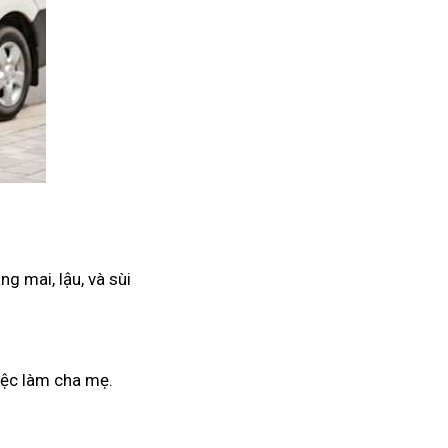
g mai, lậu, và sùi
iệc làm cha mẹ.