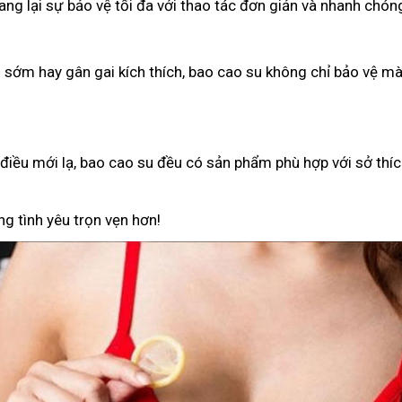
g lại sự bảo vệ tối đa với thao tác đơn giản và nhanh chón
h sớm hay gân gai kích thích, bao cao su không chỉ bảo vệ 
iều mới lạ, bao cao su đều có sản phẩm phù hợp với sở thíc
g tình yêu trọn vẹn hơn!