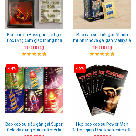
Bao cao su Boss gân gai hộp
Bao cao su chống xuất tinh
12c, tăng cảm giác thăng hoa
muộn Innova gai gân Malaysia
100.000₫
150.000₫
-14%
-15%
Bao cao su siêu gân gai Super
Hộp bao cao su Power Men
Gold đa dạng mẫu mã mới lạ
Dotted giúp tăng khoái cảm gấp
đôi