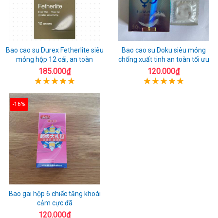
Bao cao su Durex Fetherlite siêu
Bao cao su Doku siêu mỏng
mỏng hộp 12 cái, an toàn
chống xuất tinh an toàn tối ưu
185.000₫
120.000₫
-16%
Bao gai hộp 6 chiếc tăng khoái
cảm cực đã
120.000₫