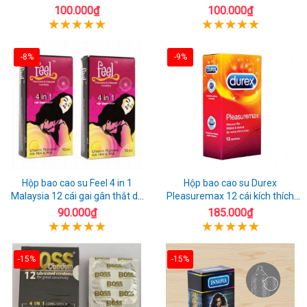
tuyệt đối
quan hệ thoải mái
100.000₫
100.000₫
-8%
-9%
Hộp bao cao su Feel 4 in 1
Hộp bao cao su Durex
Malaysia 12 cái gai gân thắt dễ
Pleasuremax 12 cái kích thích
sử dụng
tăng khoái cảm
90.000₫
185.000₫
-15%
-15%