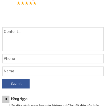
Hồng Ngọc
H
Lần dầu mình mua loai này, không nghĩ lại tốt đến vậy, băn