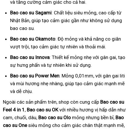
và tăng cường cảm giác cho cả hai.
Bao cao su Sagami
: Chất liệu siêu mỏng, cao cấp từ
Nhật Bản, giúp tạo cảm giác gần như không sử dụng
bao cao su.
Bao cao su Okamoto
: Độ mỏng và khả năng co giãn
vượt trội, tạo cảm giác tự nhiên và thoải mái.
Bao cao su Innova
: Thiết kế mỏng nhẹ với gân gai, tạo
sự hưng phấn và tự nhiên khi sử dụng.
Bao cao su Power Men
: Mỏng 0,01mm, với gân gai liti
và mùi hương nhẹ nhàng, giúp tạo cảm giác mạnh mẽ
và dễ chịu.
Ngoài các sản phẩm trên, shop còn cung cấp
Bao cao su
Feel 4 in 1
,
Bao cao su OK
với nhiều hương vị hấp dẫn như
cam, chuối, dâu,
Bao cao su Olo
mỏng nhưng bền bỉ,
Bao
cao su One
siêu mỏng cho cảm giác chân thật mạnh mẽ,