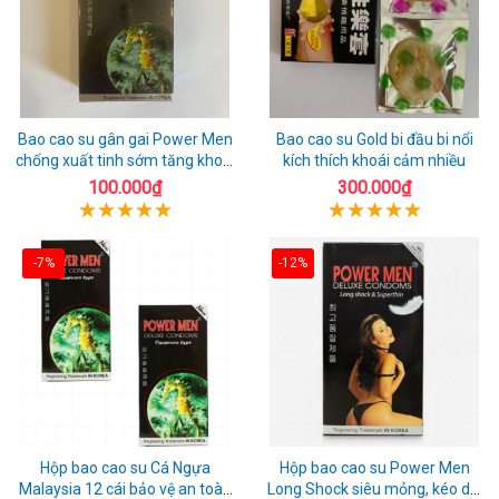
Bao cao su gân gai Power Men
Bao cao su Gold bi đầu bi nổi
chống xuất tinh sớm tăng khoái
kích thích khoái cảm nhiều
cảm
100.000₫
300.000₫
-7%
-12%
Hộp bao cao su Cá Ngựa
Hộp bao cao su Power Men
Malaysia 12 cái bảo vệ an toàn
Long Shock siêu mỏng, kéo dài