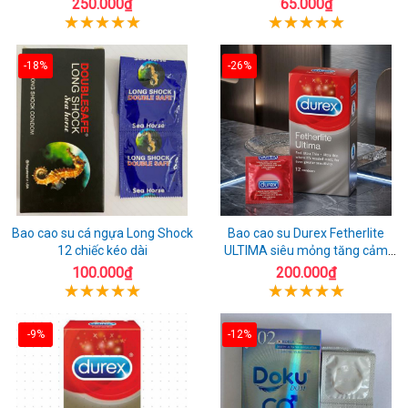
250.000₫
65.000₫
-18%
-26%
Bao cao su cá ngựa Long Shock
Bao cao su Durex Fetherlite
12 chiếc kéo dài
ULTIMA siêu mỏng tăng cảm
giác
100.000₫
200.000₫
-9%
-12%