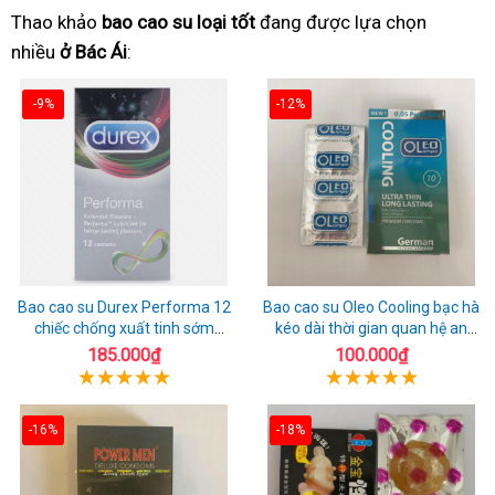
Thao khảo
bao cao su loại tốt
đang được lựa chọn
nhiều
ở Bác Ái
:
-9%
-12%
Bao cao su Durex Performa 12
Bao cao su Oleo Cooling bạc hà
chiếc chống xuất tinh sớm
kéo dài thời gian quan hệ an
chuẩn Thái Lan
toàn
185.000₫
100.000₫
-16%
-18%